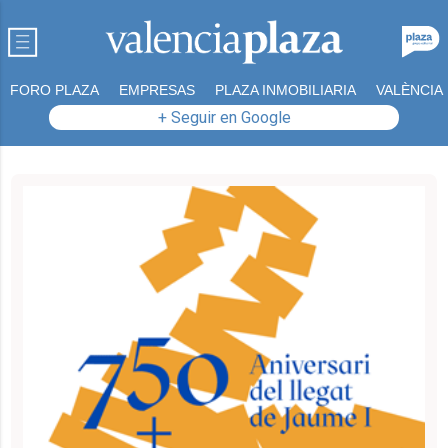
FORO PLAZA
EMPRESAS
PLAZA INMOBILIARIA
VALÈNCIA
+ Seguir en Google