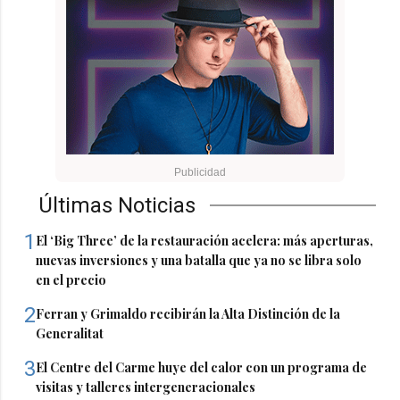
Últimas Noticias
1
El ‘Big Three’ de la restauración acelera: más aperturas,
nuevas inversiones y una batalla que ya no se libra solo
en el precio
2
Ferran y Grimaldo recibirán la Alta Distinción de la
Generalitat
3
El Centre del Carme huye del calor con un programa de
visitas y talleres intergeneracionales