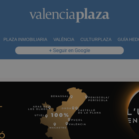
PLAZA INMOBILIARIA
VALÈNCIA
CULTURPLAZA
GUÍA HED
+ Seguir en Google