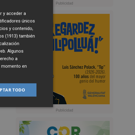
r y acceder a
tificadores únicos
cios y contenido,
os (1913)
también
calización
 web. Algunos
derecho a
ier momento en
PTAR TODO