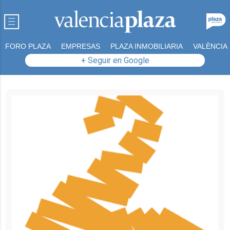
FORO PLAZA
EMPRESAS
PLAZA INMOBILIARIA
VALÈNCIA
+ Seguir en Google