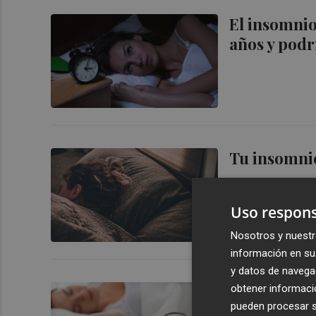
El insomnio
años y podr
Tu insomnio
Uso respons
Nosotros y nuestr
información en su 
y datos de navega
Alrededor d
obtener informació
pueden procesar su
dificultad 