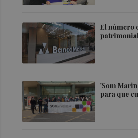
El número d
patrimonia
'Som Marina
para que c