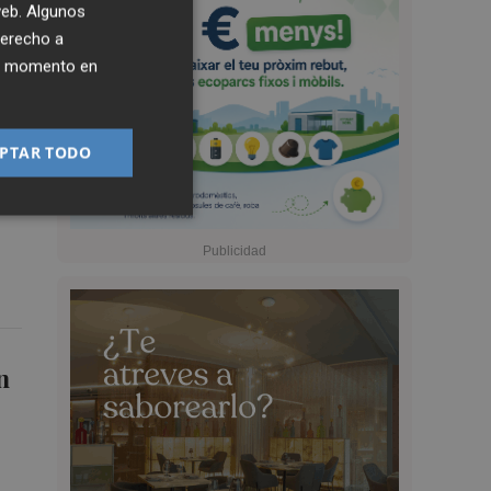
 web. Algunos
derecho a
ier momento en
PTAR TODO
l
n