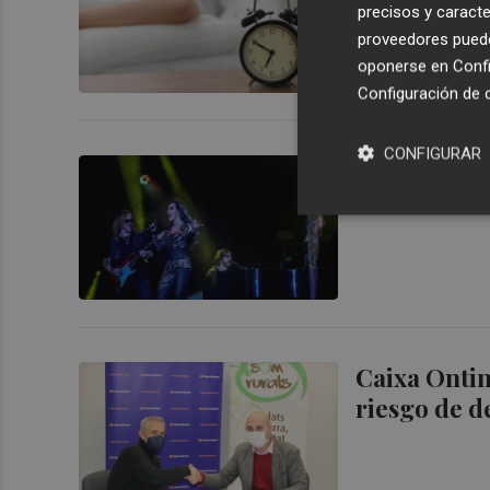
precisos y caracte
proveedores pueden
oponerse en
Confi
Configuración de 
CONFIGURAR
La promotor
SOM Festiva
Caixa Ontin
riesgo de d