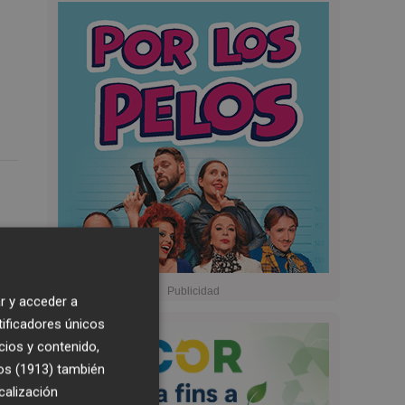
r y acceder a
tificadores únicos
cios y contenido,
os (1913)
también
calización