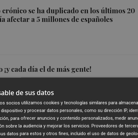
 crónico se ha duplicado en los últimos 20
ía afectar a 5 millones de españoles
 ¡y cada día el de más gente!
able de sus datos
os socios utilizamos cookies y tecnologías similares para almacena
dispositivo y procesar datos personales, como su dirección IP, iden
ción, para ofrecer anuncios y contenido personalizados, medir anun
e un tercio de las personas adultas sufre
n sobre la audiencia y mejorar los servicios.
Proveedores de tercer
s datos para estos y otros fines, incluido el uso de datos de geolo
para iniciar o mantener el sueño