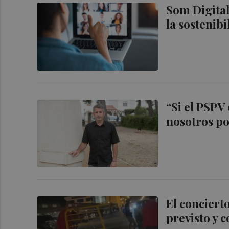
Som Digital
la sostenib
“Si el PSPV
nosotros por
El conciert
previsto y 