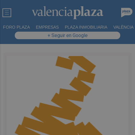
FORO PLAZA
EMPRESAS
PLAZA INMOBILIARIA
VALÈNCIA
+ Seguir en Google