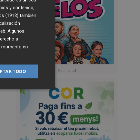
cios y contenido,
os (1913)
también
calización
 web. Algunos
derecho a
ier momento en
PTAR TODO