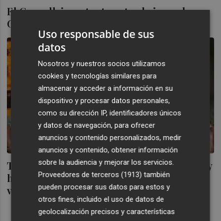
El Consell, impotente ante el cierre de
Galmed
Uso responsable de sus
datos
Nosotros y nuestros socios utilizamos
cookies y tecnologías similares para
almacenar y acceder a información en su
dispositivo y procesar datos personales,
como su dirección IP, identificadores únicos
y datos de navegación, para ofrecer
anuncios y contenido personalizados, medir
anuncios y contenido, obtener información
sobre la audiencia y mejorar los servicios.
ThyssenKrupp cierra Galmed en Sagunto y
Proveedores de terceros (1913)
también
hiere de muerte al polo industrial
pueden procesar sus datos para estos y
valenciano
otros fines, incluido el uso de datos de
geolocalización precisos y características