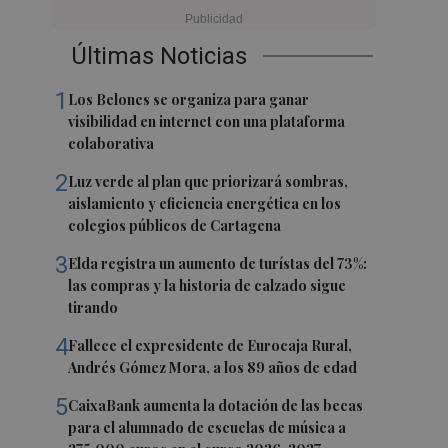
Últimas Noticias
1
Los Belones se organiza para ganar
visibilidad en internet con una plataforma
colaborativa
2
Luz verde al plan que priorizará sombras,
aislamiento y eficiencia energética en los
colegios públicos de Cartagena
3
Elda registra un aumento de turístas del 73%:
las compras y la historia de calzado sigue
tirando
4
Fallece el expresidente de Eurocaja Rural,
Andrés Gómez Mora, a los 89 años de edad
5
CaixaBank aumenta la dotación de las becas
para el alumnado de escuelas de música a