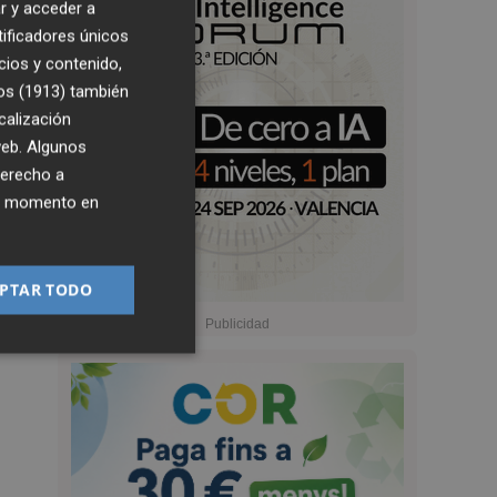
r y acceder a
tificadores únicos
cios y contenido,
os (1913)
también
calización
 web. Algunos
derecho a
ier momento en
PTAR TODO