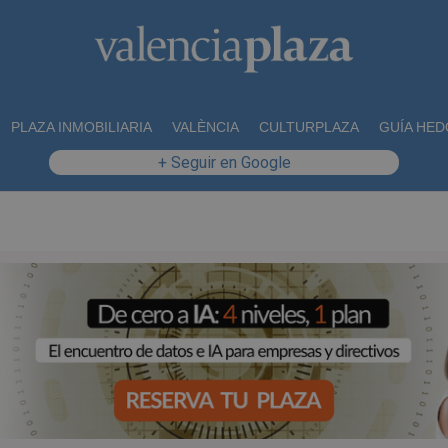
PLAZA INMOBILIARIA
VALÈNCIA
CULTURPLAZA
GUÍA HED
+ Seguir en Google