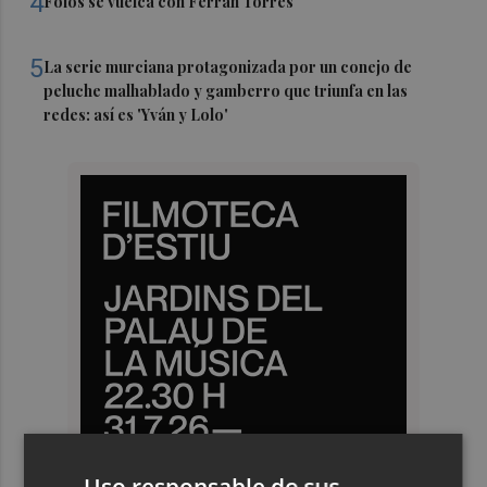
4
Foios se vuelca con Ferran Torres
5
La serie murciana protagonizada por un conejo de
peluche malhablado y gamberro que triunfa en las
redes: así es 'Yván y Lolo'
Uso responsable de sus