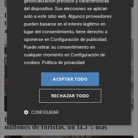
geolocalización precisos y características
del dispositivo. Sus elecciones se aplican
La Comunitat Valenciana recibe más de
solo a este sitio web. Algunos proveedores
tres millones de turistas extranjeros hasta
pueden basarse en el interés legítimo en
abril
lugar del consentimiento; tiene derecho a
oponerse en
Configuración de publicidad
.
Puede retirar su consentimiento en
cualquier momento en
Configuración de
cookies
.
Política de privacidad
ACEPTAR TODO
RECHAZAR TODO
CONFIGURAR
España recibió entre enero y abril 24
millones de turistas, un 14,5 % más