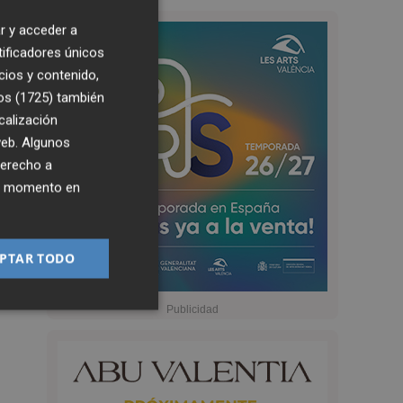
r y acceder a
tificadores únicos
cios y contenido,
os (1725)
también
calización
 web. Algunos
derecho a
ier momento en
PTAR TODO