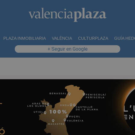
PLAZA INMOBILIARIA
VALÈNCIA
CULTURPLAZA
GUÍA HED
+ Seguir en Google