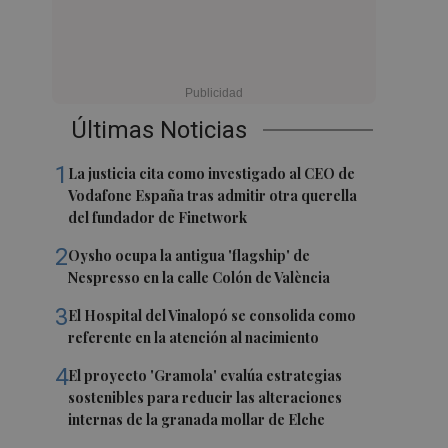
Últimas Noticias
1
La justicia cita como investigado al CEO de
Vodafone España tras admitir otra querella
del fundador de Finetwork
2
Oysho ocupa la antigua 'flagship' de
Nespresso en la calle Colón de València
3
El Hospital del Vinalopó se consolida como
referente en la atención al nacimiento
4
El proyecto 'Gramola' evalúa estrategias
sostenibles para reducir las alteraciones
internas de la granada mollar de Elche