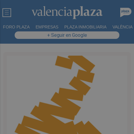
FORO PLAZA
EMPRESAS
PLAZA INMOBILIARIA
VALÈNCIA
+ Seguir en Google