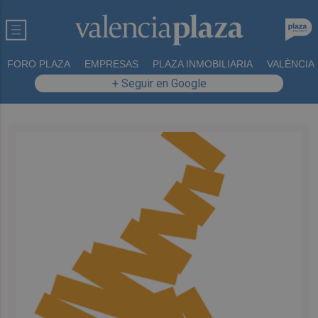
FORO PLAZA
EMPRESAS
PLAZA INMOBILIARIA
VALÈNCIA
+ Seguir en Google