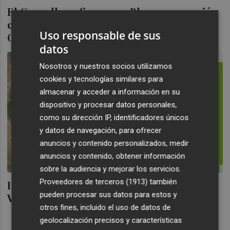
El Consell confirma que Blasco se reunió
con Urdangarín para tratar la Valencia
Uso responsable de sus
Olímpica
datos
Nosotros y nuestros socios utilizamos
cookies y tecnologías similares para
almacenar y acceder a información en su
dispositivo y procesar datos personales,
como su dirección IP, identificadores únicos
y datos de navegación, para ofrecer
anuncios y contenido personalizados, medir
anuncios y contenido, obtener información
sobre la audiencia y mejorar los servicios.
Proveedores de terceros (1913)
también
Iñaki Urdangarin vendió el proyecto de la
pueden procesar sus datos para estos y
Valencia Olímpica a la firma Vaersa
otros fines, incluido el uso de datos de
geolocalización precisos y características