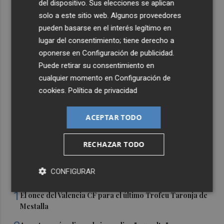
del dispositivo. Sus elecciones se aplican
solo a este sitio web. Algunos proveedores
pueden basarse en el interés legítimo en
lugar del consentimiento; tiene derecho a
oponerse en
Configuración de publicidad
.
Puede retirar su consentimiento en
cualquier momento en
Configuración de
cookies
.
Política de privacidad
ACEPTAR TODO
RECHAZAR TODO
CONFIGURAR
Últimas Noticias
1
El once del Valencia CF para el último Trofeu Taronja de
Mestalla