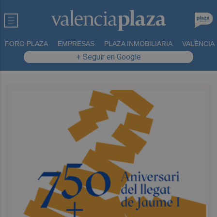
FORO PLAZA
EMPRESAS
PLAZA INMOBILIARIA
VALÈNCIA
+ Seguir en Google