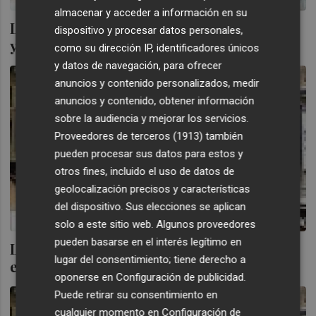
almacenar y acceder a información en su
La negociación en bolsa continúa cayendo
dispositivo y procesar datos personales,
y de enero a mayo se redujo un 14%
como su dirección IP, identificadores únicos
y datos de navegación, para ofrecer
anuncios y contenido personalizados, medir
anuncios y contenido, obtener información
sobre la audiencia y mejorar los servicios.
Proveedores de terceros (1913)
también
pueden procesar sus datos para estos y
otros fines, incluido el uso de datos de
geolocalización precisos y características
del dispositivo. Sus elecciones se aplican
solo a este sitio web. Algunos proveedores
pueden basarse en el interés legítimo en
La bolsa arranca el año negociando en
lugar del consentimiento; tiene derecho a
enero un 3% menos de bolsa
oponerse en
Configuración de publicidad
.
Puede retirar su consentimiento en
cualquier momento en
Configuración de