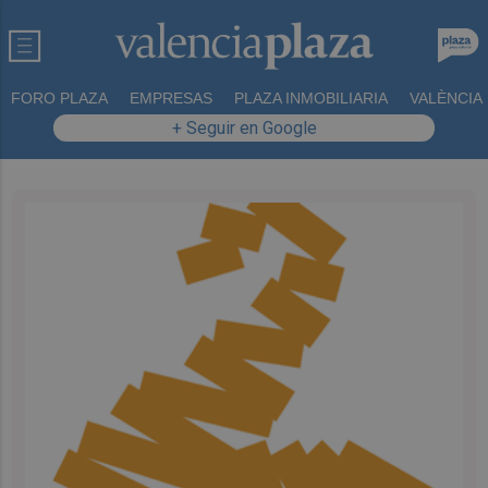
FORO PLAZA
EMPRESAS
PLAZA INMOBILIARIA
VALÈNCIA
+ Seguir en Google