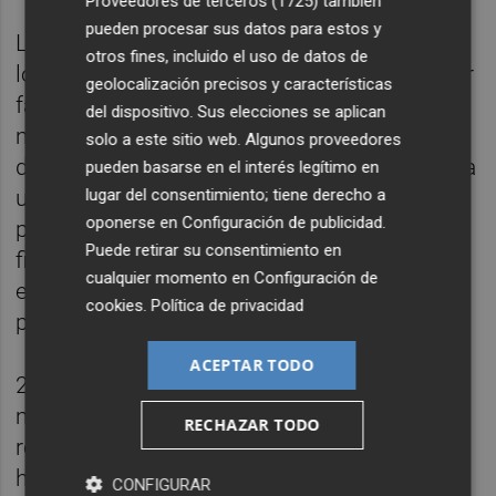
Proveedores de terceros (1725)
también
pueden procesar sus datos para estos y
La obra arranca con una voz que conmina a
otros fines, incluido el uso de datos de
los espectadores: “Apaguen sus móviles, por
geolocalización precisos y características
favor. Buenas tardes, buenas noches, buena
del dispositivo. Sus elecciones se aplican
mañana, buen día y hasta mañana”. A partir
solo a este sitio web. Algunos proveedores
de esta introducción, la audiencia se aboca a
pueden basarse en el interés legítimo en
lugar del consentimiento; tiene derecho a
una orgía de belleza, exceso y locura que
oponerse en
Configuración de publicidad
.
pretende recrear las sensaciones que las
Puede retirar su consentimiento en
fiestas dionisíacas griegas desencadenaban
cualquier momento en
Configuración de
en el siglo VI antes de Cristo con sus
cookies
.
Política de privacidad
parrandas de tres días.
ACEPTAR TODO
27 intérpretes entre actores, bailarines y
músicos, conminan a la vigilia con “una
RECHAZAR TODO
reflexión sobre la catarsis en la sociedad de
hoy”.
CONFIGURAR