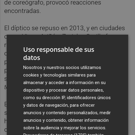
de coreógrafo, provocó reacciones
encontradas.
El díptico se repuso en 2013, y en ciudades
como Viena, Aviñón, Zurich y Sevilla fue
recibido con ovación en pie y excelentes
Uso responsable de sus
críticas. “Estoy preparado para la estampida,
datos
pero mientras que en 1984 eran 500 las
Nosotros y nuestros socios utilizamos
personas que abandonaban la sala, ahora
cookies y tecnologías similares para
sólo son 50”, se congratulaba el
enfant
almacenar y acceder a información en su
terrible
de la escena flamenca.
dispositivo y procesar datos personales,
como su dirección IP, identificadores únicos
Este pasado 2016 rizaba el rizo temporal y
y datos de navegación, para ofrecer
se descolgaba con una propuesta de 24
anuncios y contenido personalizados, medir
anuncios y contenido, obtener información
horas,
Monte Olimpo
, que, entre otras
sobre la audiencia y mejorar los servicios.
capitales, visitó el
Teatro Central
de Sevilla.