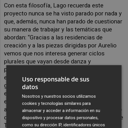
Con esta filosofía, Lago recuerda este
proyecto nunca se ha visto parado por nada y
que, además, nunca han parado de cuestionar
su manera de trabajar y las temáticas que
abordan: “Gracias a las residencias de
creación y a las piezas dirigidas por Aurelio
vemos que nos interesa generar ciclos
plurales que vayan desde danza y
programación familiar a cuestionarnos desde
el presente temas como la identidad de
Uso responsable de sus
género -como hacen ahora mismo con el
datos
espectáculo
Padre Nuestro-
y también piezas
Nosotros y nuestros socios utilizamos
en las que recuperamos textos de autores y
cookies y tecnologías similares para
autoras de la València olvidada”, explica Lago
almacenar y acceder a información en su
quien comprende que la ambición de la Carme
dispositivo y procesar datos personales,
Teatre no ha sido más que “progresar y
como su dirección IP, identificadores únicos