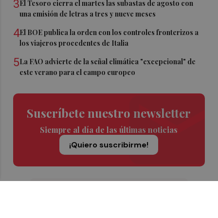
3
El Tesoro cierra el martes las subastas de agosto con
una emisión de letras a tres y nueve meses
4
El BOE publica la orden con los controles fronterizos a
los viajeros procedentes de Italia
5
La FAO advierte de la señal climática "excepcional" de
este verano para el campo europeo
Suscríbete nuestro newsletter
Siempre al día de las últimas noticias
¡Quiero suscribirme!