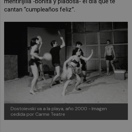
mentirijilla -bonita y piadosa- el día que te
cantan “cumpleaños feliz”.
Dostoievski va a la playa, año 2000 -
Imagen
cedida por Carme Teatre