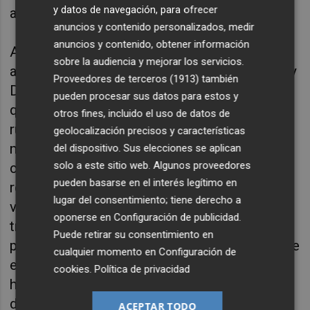
y datos de navegación, para ofrecer
aprender a través del arte”.
anuncios y contenido personalizados, medir
anuncios y contenido, obtener información
A lo largo de treinta años, y como deseo
sobre la audiencia y mejorar los servicios.
antes de soplar las velas, de la Fuente, Lago y
Proveedores de terceros (1913)
también
Delgado consideran que la compañía tiene
pueden procesar sus datos para estos y
que ser capaz de seguir preguntándose su
otros fines, incluido el uso de datos de
rumbo y abriéndose a nuevas propuestas
geolocalización precisos y características
mientras son capaces de “apostar por la
del dispositivo. Sus elecciones se aplican
solo a este sitio web. Algunos proveedores
creación contemporánea y siguen
pueden basarse en el interés legítimo en
recuperando textos clásicos del teatro
lugar del consentimiento; tiene derecho a
valenciano contemporáneo”. Una manera de
oponerse en
Configuración de publicidad
.
trabajar que les ayuda a mirar desde el
Puede retirar su consentimiento en
pasado cara a cara al presente para hacer que
cualquier momento en
Configuración de
el público “conecte con las historias y les
cookies
.
Política de privacidad
haga reflexionar sobre el presente y el futuro
de la escena”. Un compromiso latente en una
ACEPTAR TODO