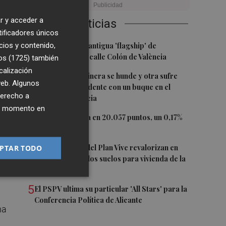
un
r y acceder a
Últimas Noticias
tificadores únicos
l
1
cios y contenido,
Oysho ocupa la antigua 'flagship' de
Nespresso en la calle Colón de València
os (1725)
también
calización
2
Una batea clochinera se hunde y otra sufre
 web. Algunos
daños en un incidente con un buque en el
derecho a
puerto de Valencia
ier momento en
3
El Ibex 35 cierra en 20.057 puntos, un 0,17%
más
e
4
Los concursos del Plan Vive revalorizan en
PTAR TODO
casi 12 millones los suelos para vivienda de la
Generalitat
5
El PSPV ultima su particular 'All Stars' para la
Conferencia Política de Alicante
ha