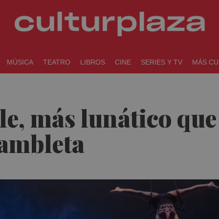
MÚSICA
TEATRO
LIBROS
CINE
SERIES Y TV
MÁS CU
le, más lunático que
Rambleta