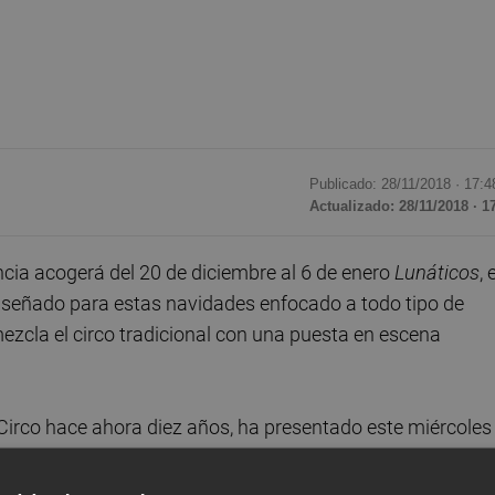
Publicado: 28/11/2018 ·
17:4
Actualizado: 28/11/2018 · 1
cia acogerá del 20 de diciembre al 6 de enero
Lunáticos
, 
iseñado para estas navidades enfocado a todo tipo de
ezcla el circo tradicional con una puesta en escena
Circo hace ahora diez años, ha presentado este miércoles
mnos del Colegio Público Doctor Oloriz de València.