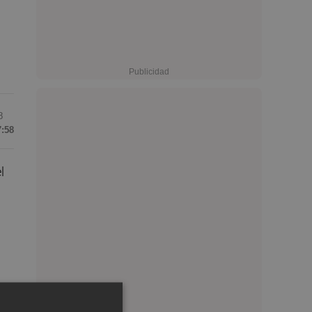
8
7:58
el