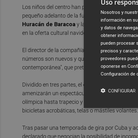
Uso respons
Los niños del centro han podido disfrutar de la
Nosotros y nuestr
pequeño adelanto de la función de dos horas y 
información en su 
Huracán de Baracoa
y la
Reina de los Guana
y datos de navega
en la oferta cultural navideña en València.
obtener informació
pueden procesar su
El director de la compañía,
Rafael Pla Albiach
,
precisos y caracte
números son nuevos y que se tratan de "exhibici
proveedores pueden
oponerse en
Confi
contemporánea", que pretenden hacer una reflexi
Configuración de 
Dividido en tres partes, el equipo ha aumentado
CONFIGURAR
amenizarán un espectáculo que comienza con u
olímpica hasta trapecio y saltos en cama elástic
bicicletas acrobáticas, telas o mástiles volantes.
Tras pasar una temporada de gira por Cuba y act
declarado que negocian la posibilidad de incorpor