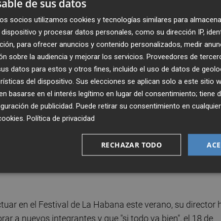
able de sus datos
s actuaciones de payasos, acróbatas y equilibristas como 
os socios utilizamos cookies y tecnologías similares para almacena
cargada de personajes como la
Sirena de Atlantis
, el
dispositivo y procesar datos personales, como su dirección IP, iden
jos
que llegará, de nuevo a la Rambleta, fiel a su cita anua
ción, para ofrecer anuncios y contenido personalizados, medir anun
n sobre la audiencia y mejorar los servicios.
Proveedores de tercer
s datos para estos y otros fines, incluido el uso de datos de geolo
 ha explicado que este año "prácticamente" todos los
rísticas del dispositivo. Sus elecciones se aplican solo a este sitio
ones de circo tradicional, pero con una puesta de escena
 basarse en el interés legítimo en lugar del consentimiento; tiene 
guración de publicidad
. Puede retirar su consentimiento en cualqu
ón sobre "si somos lunáticos o no".
cookies
.
Política de privacidad
 de ocho a once artistas y contará con cuatro músicos qu
RECHAZAR TODO
ACE
na amalgama de números. En ellos cabe desde barra
a, para luego continuar con exhibiciones en solitario con
uar en el Festival de La Habana este verano, su director 
ar a nuevos integrantes y que "si todo va bien", el 18 de