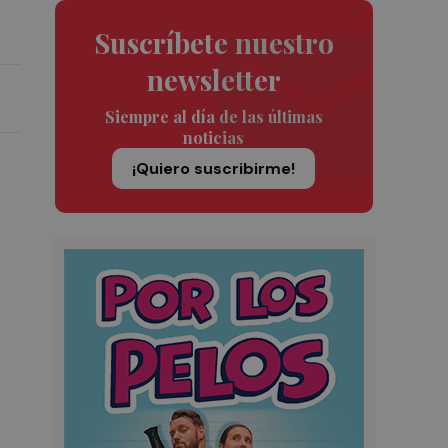
Suscríbete nuestro
newsletter
Siempre al día de las últimas
noticias
¡Quiero suscribirme!