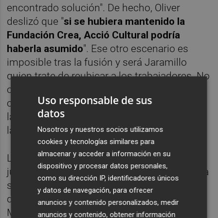
encontrado solución". De hecho, Oliver
deslizó que "
si se hubiera mantenido la
Fundación Crea, Acció Cultural podría
haberla asumido
". Ese otro escenario es
imposible tras la fusión y será Jaramillo
quien trate de reubicar a los trabajadores. No
obstante, sus perfiles vinculados al ámbito
Uso responsable de sus
cultural tendrán que encontrar espacio en
datos
las áreas de innovación a las que se dedica
la Fundación Las Naves.
Nosotros y nuestros socios utilizamos
cookies y tecnologías similares para
almacenar y acceder a información en su
Lo que sí está descartado por los técnicos
dispositivo y procesar datos personales,
jurídicos del Ayuntamiento es que exista una
como su dirección IP, identificadores únicos
solución para que los actuales trabajadores
y datos de navegación, para ofrecer
de programación y técnicos del Espai
anuncios y contenido personalizados, medir
Mutant pasen a ser del Consistorio para
anuncios y contenido, obtener información