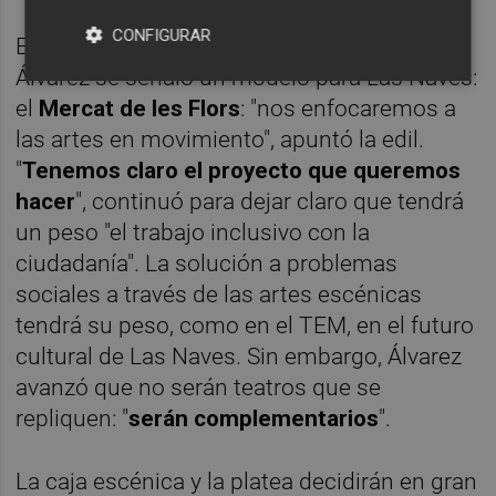
CONFIGURAR
En la comparecencia conjunta de Oliver y
Álvarez se señaló un modelo para Las Naves:
el
Mercat de les Flors
: "nos enfocaremos a
las artes en movimiento", apuntó la edil.
"
Tenemos claro el proyecto que queremos
hacer
", continuó para dejar claro que tendrá
un peso "el trabajo inclusivo con la
ciudadanía". La solución a problemas
sociales a través de las artes escénicas
tendrá su peso, como en el TEM, en el futuro
cultural de Las Naves. Sin embargo, Álvarez
avanzó que no serán teatros que se
repliquen: "
serán complementarios
".
La caja escénica y la platea decidirán en gran