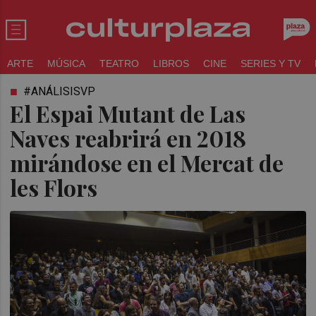
ARTE
MÚSICA
TEATRO
LIBROS
CINE
SERIES Y TV
#ANÁLISISVP
El Espai Mutant de Las
Naves reabrirá en 2018
mirándose en el Mercat de
les Flors