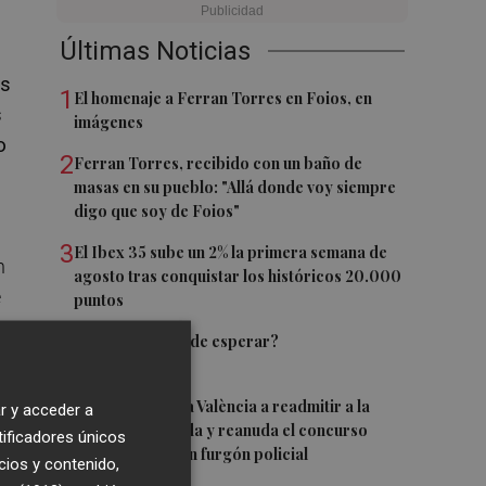
Últimas Noticias
as
1
El homenaje a Ferran Torres en Foios, en
s
imágenes
o
2
Ferran Torres, recibido con un baño de
masas en su pueblo: "Allá donde voy siempre
digo que soy de Foios"
3
El Ibex 35 sube un 2% la primera semana de
n
agosto tras conquistar los históricos 20.000
e
puntos
4
¿El Pacífico puede esperar?
n
5
El TARC obliga a València a readmitir a la
r y acceder a
r
empresa excluida y reanuda el concurso
tificadores únicos
para comprar un furgón policial
cios y contenido,