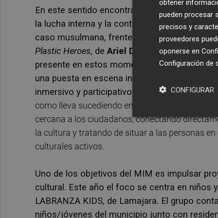
obtener informació
En este sentido encontramos propuestas c
pueden procesar su
la lucha interna y la contradicción entre lo imp
precisos y caracte
caso musulmana, frente a asumir la realidad
proveedores pueden
Plastic Heroes
, de
Ariel Doron
, un relato ácid
oponerse en
Confi
Configuración de 
presente en estos momentos como la guerra
una puesta en escena inspirada en el campo d
CONFIGURAR
inmersivo y participativo que crece hasta la ap
como lleva sucediendo en las últimas ediciones,
cercana a los ciudadanos, conectando directame
la cultura y tratando de situar a las personas en
culturales activos.
Uno de los objetivos del MIM es impulsar proy
cultural. Este año el foco se centra en niños 
LABRANZA KIDS, de Lamajara. El grupo contar
niños/jóvenes del municipio junto con reside