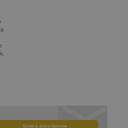
e
za
e
k,
Quiero suscribirme