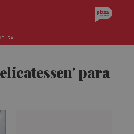
LTURA
licatessen' para