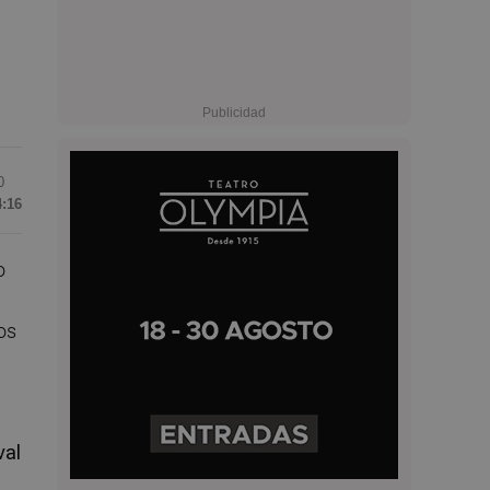
0
4:16
o
os
val
o