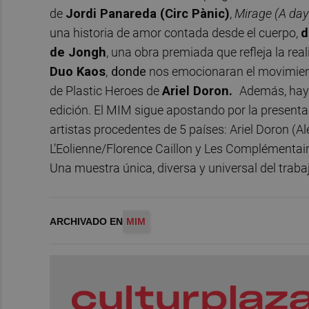
de
Jordi Panareda (Circ Pànic)
,
Mirage
(A day
una historia de amor contada desde el cuerpo,
d
de Jongh
, una obra premiada que refleja la rea
Duo Kaos
,
donde
nos emocionaran el movimiento
de Plastic Heroes de
Ariel Doron.
Además, hay 
edición. El MIM sigue apostando por la presenta
artistas procedentes de 5 países: Ariel Doron (A
L’Eolienne/Florence Caillon y Les Complémentaires
Una muestra única, diversa y universal del traba
ARCHIVADO EN
MIM