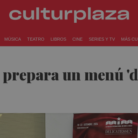
MÚSICA
TEATRO
LIBROS
CINE
SERIES Y TV
MÁS CU
prepara un menú 'de