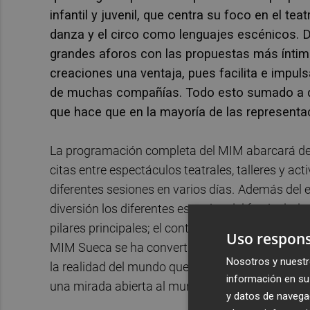
infantil y juvenil, que centra su foco en el tea
danza y el circo como lenguajes escénicos. 
grandes aforos con las propuestas más íntima
creaciones una ventaja, pues facilita e impuls
de muchas compañías. Todo esto sumado a que
que hace que en la mayoría de las representa
La programación completa del MIM abarcará del
citas entre espectáculos teatrales, talleres y a
diferentes sesiones en varios días.
Además del e
diversión los diferentes espacios del festival, 
pilares principales; el contenido social de las p
Uso respons
MIM Sueca se ha convertido en una plataforma 
Nosotros y nuestr
la realidad del mundo que nos rodea y que cuesti
información en su 
una mirada abierta al mundo, transformándola en
y datos de navega