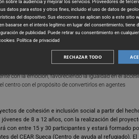
n sobre la audiencia y mejorar los servicios.
Proveedores de tercer
omo
The Chosen Haram
de
Sadiq Ali
, en la que se expo
s datos para estos y otros fines, incluido el uso de datos de geolo
uesto y lo asumido por la religión y la cultura, en este
rísticas del dispositivo. Sus elecciones se aplican solo a este sitio
 de quien se es dentro de la comunidad LGTBQ+. Tambi
 basarse en el interés legítimo en lugar del consentimiento; tiene 
o que pone el foco en un tema tan brutal, doloroso y ta
guración de publicidad
. Puede retirar su consentimiento en cualqu
cookies
.
Política de privacidad
.
Mirage
de la
Cie Dyptik
, traerá hasta las calles de Su
e refugiados de Balata (Cisjordania). Un espectáculo
RECHAZAR TODO
ACE
oteosis para denunciar la tortura y la injusticia.
Ademá
 el MIM Sueca busca ser una cita cultural compartida y
nte con la emoción, favoreciendo la igualdad en el acces
 el centro con el propósito de convertirlos en agentes
ectos de cohesión e inclusión social a partir del hech
y jóvenes de 8 a 12 años, con la realización del proyec
á con entre 15 y 30 participantes y estará formado po
ntes del CEAR Sueca (Centro de ayuda al refugiado).
El