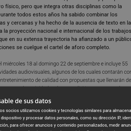
tro físico, pero que integra otras disciplinas como la
Durante todos estos años ha sabido combinar los
s y cercanas y ha hecho de la ausencia de texto en l
a la proyección nacional e internacional de los trabajo
 en su extensa trayectoria ha afianzado a un públic
ciones se cuelgue el cartel de aforo completo.
 miércoles 18 al domingo 22 de septiembre e incluye 55
ctividades audiovisuales, algunos de los cuales contarán co
ntretenimiento de calidad con propuestas que llenarán d
el programa de actividades de esta edición cuenta con dos
ropuestas y el apoyo a la comunidad local y la integración.
able de sus datos
idónea para ofrecer al ciudadano propuestas que analice
os socios utilizamos cookies y tecnologías similares para almacena
onen los límites y las estructuras convencionales. Ofrece
dispositivo y procesar datos personales, como su dirección IP, iden
 poesía escénica y que invite a la reflexión.
ción, para ofrecer anuncios y contenido personalizados, medir anun