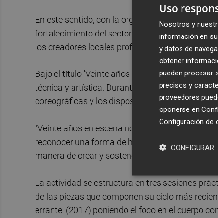
Uso respons
En este sentido, con la organización de este tal
Nosotros y nuestr
fortalecimiento del sector profesional, ofrecie
información en su 
los creadores locales profundizar en diversas m
y datos de navega
obtener informació
pueden procesar su
Bajo el título 'Veinte años en movimiento', esta
precisos y caracte
técnica y artística. Durante tres jornadas, la 
proveedores pueden
coreográficas y los dispositivos escénicos que h
oponerse en
Confi
Configuración de 
"Veinte años en escena nos han permitido transi
reconocer una forma de hacer propia. Queremos 
CONFIGURAR
manera de crear y sostener la escena", ha señal
La actividad se estructura en tres sesiones prác
de las piezas que componen su ciclo más reciente.
errante' (2017) poniendo el foco en el cuerpo con