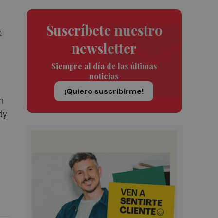
Suscríbete nuestro
a
newsletter
Siempre al día de las últimas
noticias
¡Quiero suscribirme!
en
dy