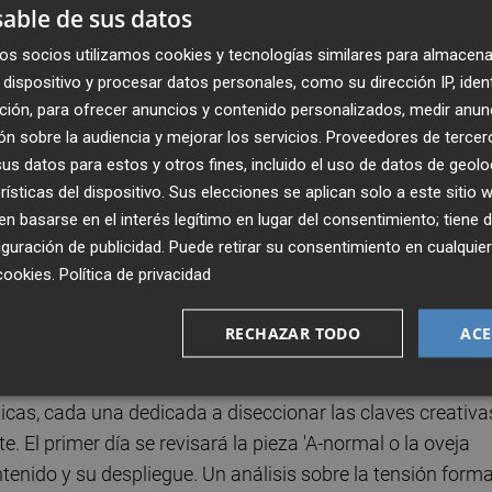
able de sus datos
ler, Espai LaGranja reafirma su compromiso con el
os socios utilizamos cookies y tecnologías similares para almacena
ndo herramientas de pensamiento y práctica que permiten a
dispositivo y procesar datos personales, como su dirección IP, iden
etodologías.
ción, para ofrecer anuncios y contenido personalizados, medir anun
n sobre la audiencia y mejorar los servicios.
Proveedores de tercer
s datos para estos y otros fines, incluido el uso de datos de geolo
 actividad se plantea como un espacio de transferencia
rísticas del dispositivo. Sus elecciones se aplican solo a este sitio
coreógrafa Ángela Verdugo desgranará sus herramientas
 basarse en el interés legítimo en lugar del consentimiento; tiene 
an dado forma a su aclamada trilogía 'El otro paraíso'.
guración de publicidad
. Puede retirar su consentimiento en cualqu
cookies
.
Política de privacidad
tar lugares comunes y territorios desconocidos, hasta
celebrar este recorrido compartiendo lo aprendido: nuest
RECHAZAR TODO
ACE
ado Verdugo.
ticas, cada una dedicada a diseccionar las claves creativa
 El primer día se revisará la pieza 'A-normal o la oveja
tenido y su despliegue. Un análisis sobre la tensión forma