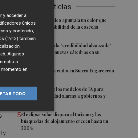
Últimas Noticias
r y acceder a
1
El cambio climático apuntala un calor que
tificadores únicos
revela la vulnerabilidad de la cosecha
cios y contenido,
europea
os (1913)
también
2
El CACV destaca la "credibilidad alcanzada"
calización
y la creación de nuevas cátedras en su
 web. Algunos
primer mandato
derecho a
ier momento en
3
Controlado el incendio en Sierra Engarcerán
(Castellón)
4
La capacidad de los modelos de IA para
ra
PTAR TODO
burlar la seguridad alarma a gobiernos y
empresas
5
El eclipse solar dispara el turismo y las
s
búsquedas de alojamiento crecen hasta un
500%
l y