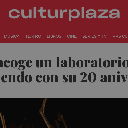
MÚSICA
TEATRO
LIBROS
CINE
SERIES Y TV
MÁS CU
coge un laboratorio
endo con su 20 aniv