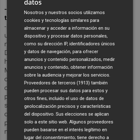
datos
-Momento artístico/profesional "tierra
Nosotros y nuestros socios utilizamos
trágame":
cookies y tecnologías similares para
-Pfffff… tierra trágame varias, pero contaré
almacenar y acceder a información en su
una de nervios, porque otra cosa no sé, pero
dispositivo y procesar datos personales,
nerviosa sí soy. Estaba de gira con Marea
como su dirección IP, identificadores únicos
y datos de navegación, para ofrecer
Danza, en el ensayo me di cuenta que me
anuncios y contenido personalizados, medir
había dejado las castañuelas en València.
anuncios y contenido, obtener información
Mis compañeras movieron cielo y tierra para
sobre la audiencia y mejorar los servicios.
conseguir unas a contrarreloj, finalmente,
Proveedores de terceros (1913)
también
compré unas castañuelas reguleras, con un
pueden procesar sus datos para estos y
par de apaños y trucos conseguimos que
otros fines, incluido el uso de datos de
sonasen bonitas. Las guardo con mucho
geolocalización precisos y características
cariño, no serán las mejores castañuelas,
del dispositivo. Sus elecciones se aplican
solo a este sitio web. Algunos proveedores
pero sí las castañuelas conseguidas con
pueden basarse en el interés legítimo en
más nervios de la historia.
lugar del consentimiento; tiene derecho a