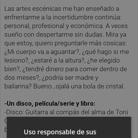
Las artes escénicas me han enseñado a
enfrentarme a la incertidumbre continúa:
personal, profesional y económica. A veces
sueño con despertarme sin dudas. Mira ya
que estoy, quiero preguntarle más cosicas:
¿Mi cuerpo va a aguantar?, ¿qué hago si me
lesiono?, ¿estaré a la altura?, ¿he elegido
bien?, ¿tendré dinero para comer dentro de
dos meses?, ¿podría ser madre y
bailarina? Bueno…ojalá una bola de cristal.
-Un disco, película/serie y libro:
-Disco: Guitarra al compás del alma de Toni
Cotolí. Serie:
La mesías.
Libro:
Solo quería
bailar
de Greta García.
Uso responsable de sus