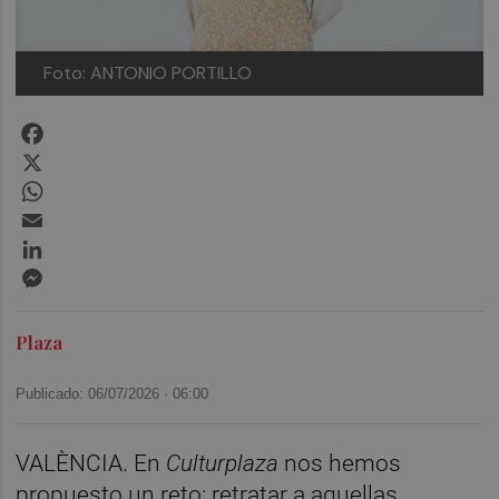
Foto: ANTONIO PORTILLO
Facebook
X
WhatsApp
Email
LinkedIn
Messenger
Plaza
Publicado: 06/07/2026 ·
06:00
VALÈNCIA. En
Culturplaza
nos hemos
propuesto un reto: retratar a aquellas