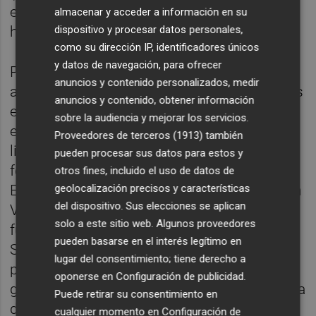
escénicas y en la industria del cine desde
almacenar y acceder a información en su
dispositivo y procesar datos personales,
hace 20 años.
como su dirección IP, identificadores únicos
y datos de navegación, para ofrecer
Por último, Jose Expósito es el
anuncios y contenido personalizados, medir
administrador, gerente y gestor de proyectos
anuncios y contenido, obtener información
en la compañía. Al igual que Brandido
sobre la audiencia y mejorar los servicios.
estudió en la USC, aunque en su caso se
Proveedores de terceros (1913)
también
licenció en Biología. A su vez, también se
pueden procesar sus datos para estos y
formó en Gestión de Organizaciones y
otros fines, incluido el uso de datos de
geolocalización precisos y características
Empresas Culturales con el Grupo Xabide en
del dispositivo. Sus elecciones se aplican
Vitoria-Gasteiz. Expósito fue asimismo
solo a este sitio web. Algunos proveedores
fundador de la sociedad LILITH Acción
pueden basarse en el interés legítimo en
Social y Educativa S.L., donde trabajó en
lugar del consentimiento; tiene derecho a
proyectos sociales desde la perspectiva de
oponerse en
Configuración de publicidad
.
género. Es miembro de la Asociación Gallega
Puede retirar su consentimiento en
de Profesionales de la Gestión Cultural.
cualquier momento en
Configuración de