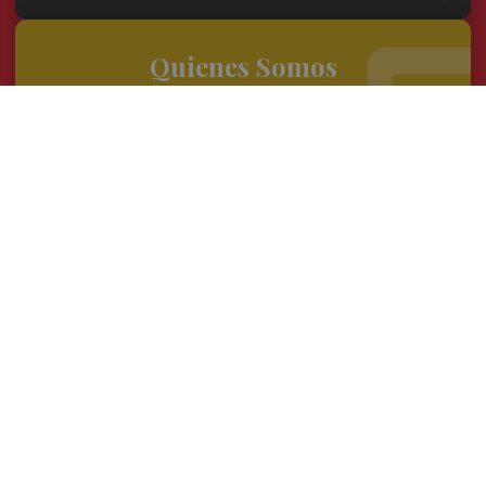
Quienes Somos
Conoce al grupo editorial
Conócenos
Publicidad
Contacto
Acceso accionistas
Aviso legal
Política de privacidad
Cookies