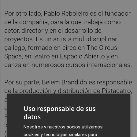
Por otro lado, Pablo Reboleiro es el fundador
de la compañía, para la que trabaja como
actor, director y en el desarrollo de
proyectos. Es un artista multidisciplinar
gallego, formado en circo en The Circus
Space, en teatro en Espacio Abierto y en
danza en numerosos cursos internacionales.
Por su parte, Belem Brandido es responsable
de la producción y distribución de Pistacatro,
así como la gestión de proyectos y la
Uso responsable de sus
comunicación. En concreto, es licenciada en
datos
Periodismo y Comunicación Audiovisual por
la Universidad de Santiago de Compostela
Nosotros y nuestros socios utilizamos
(USC) y trabaja como 'freelance' en las artes
cookies y tecnologías similares para