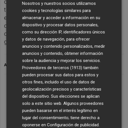
duda y abrir así el diálogo con los adultos en
Nosotros y nuestros socios utilizamos
torno a las injusticias que se presentan en
cookies y tecnologías similares para
escena, para promover un pensamiento
almacenar y acceder a información en su
dispositivo y procesar datos personales,
crítico con respecto a los hábitos de
como su dirección IP, identificadores únicos
consumo establecidos de forma
y datos de navegación, para ofrecer
generalizada”.
anuncios y contenido personalizados, medir
anuncios y contenido, obtener información
sobre la audiencia y mejorar los servicios.
ARCHIVADO EN
TEATRO
Proveedores de terceros (1913)
también
pueden procesar sus datos para estos y
otros fines, incluido el uso de datos de
geolocalización precisos y características
del dispositivo. Sus elecciones se aplican
solo a este sitio web. Algunos proveedores
pueden basarse en el interés legítimo en
lugar del consentimiento; tiene derecho a
oponerse en
Configuración de publicidad
.