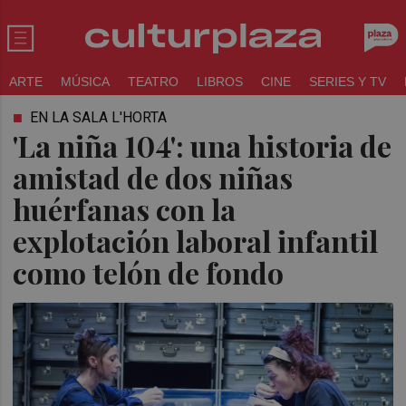
ARTE
MÚSICA
TEATRO
LIBROS
CINE
SERIES Y TV
EN LA SALA L'HORTA
'La niña 104': una historia de
amistad de dos niñas
huérfanas con la
explotación laboral infantil
como telón de fondo