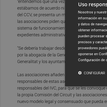
“entendemos que una vez ha sido cesado el señor
Uso respons
estábamos de acuerdo ni los profesionales de las
Nosotros y nuestr
del CCV, se presenta un momento idóneo para em
información en su 
las asociaciones piden que se paralice la puest
y datos de navega
sistema de funcionamiento anterior hasta acabar
obtener informació
expedientes administrativos para que el IVC teng
pueden procesar su
precisos y caracte
"Se debería trabajar desde ya en la definición 
proveedores pueden
oponerse en
Confi
por la abogacía de la Generalitat, pero que ten
Configuración de 
Generalitat y los ayuntamientos, como se ha v
CONFIGURAR
Las asociaciones añaden que "para ello es impres
responsables de estas asociaciones, piden al Pre
responsables del IVC, para que se les convoque c
la propia Comisión del Circuit y las asociaciones
nuevo modelo legal y consensuado que pueda em