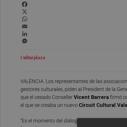
Facebook
X
WhatsApp
Email
LinkedIn
Messenger
Culturplaza
VALÈNCIA. Los representantes de las asociacione
gestores culturales, piden al President de la Gen
que el cesado Conseller
Vicent Barrera
firmó co
el que se creaba un nuevo
Circuit Cultural Val
“Es el momento del diálogo de verdad”, han subr