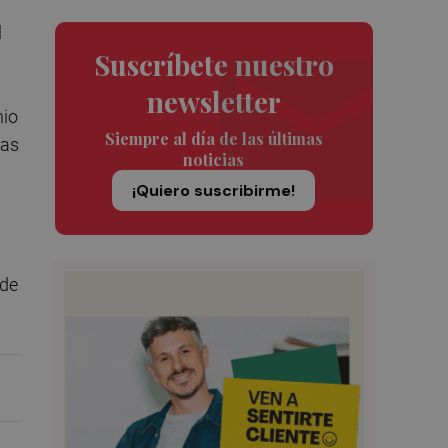
l
Suscríbete nuestro
newsletter
nio
Siempre al día de las últimas
tas
noticias
¡Quiero suscribirme!
 de