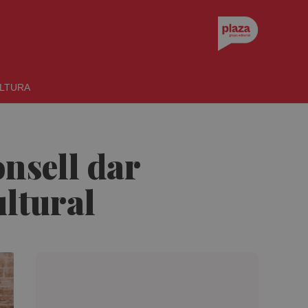
LTURA
onsell dar
ultural