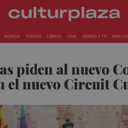
MÚSICA
TEATRO
LIBROS
CINE
SERIES Y TV
MÁS CU
cas piden al nuevo C
 el nuevo Circuit C