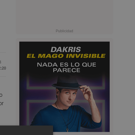
4
2:20
io
or