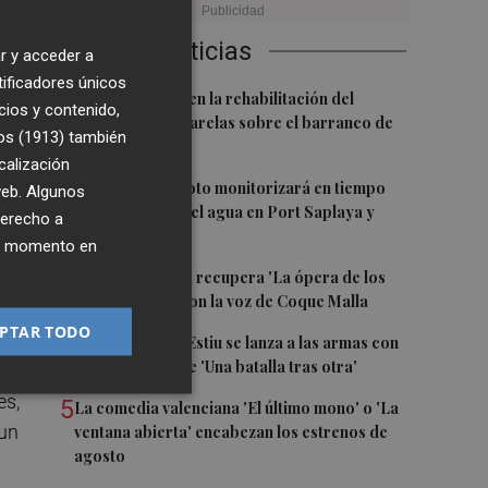
as
Últimas Noticias
r y acceder a
e
tificadores únicos
1
l
L'Eliana avanza en la rehabilitación del
cios y contenido,
puente y las pasarelas sobre el barranco de
os (1913)
también
Mandor
calización
2
Un proyecto piloto monitorizará en tiempo
 web. Algunos
real la calidad del agua en Port Saplaya y
derecho a
Meliana
ier momento en
3
Sagunt a Escena recupera 'La ópera de los
tres centavos' con la voz de Coque Malla
PTAR TODO
4
La Filmoteca d'Estiu se lanza a las armas con
la proyección de 'Una batalla tras otra'
os
es,
5
La comedia valenciana 'El último mono' o 'La
 un
ventana abierta' encabezan los estrenos de
agosto