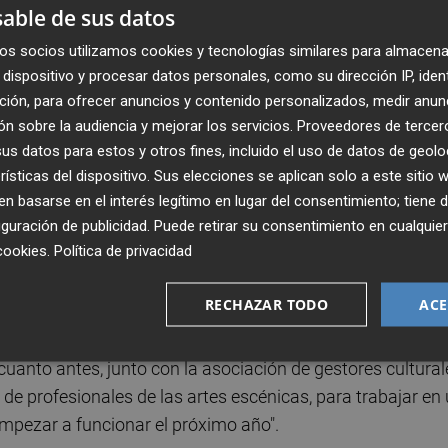
 Vicent Barrera, promotor de un Circuit en el que no
able de sus datos
 artes escénicas, ni los gestores de las poblaciones soci
os socios utilizamos cookies y tecnologías similares para almacena
prender el camino del diálogo y del consenso”. Por lo qu
dispositivo y procesar datos personales, como su dirección IP, iden
a en marcha del convenio firmado con la FVMP, se vuelva a
ción, para ofrecer anuncios y contenido personalizados, medir anun
 el ejercicio económico, mediante la apertura de
n sobre la audiencia y mejorar los servicios.
Proveedores de tercer
a bien resuelta la contratación.
s datos para estos y otros fines, incluido el uso de datos de geolo
rísticas del dispositivo. Sus elecciones se aplican solo a este sitio
de un nuevo modelo de Circuit que no pueda ser contestado
 basarse en el interés legítimo en lugar del consentimiento; tiene 
guración de publicidad
. Puede retirar su consentimiento en cualqu
ga como fundamento la cogestión del proyecto entre la
cookies
.
Política de privacidad
enido funcionando desde 1988", reza un comunicado.
RECHAZAR TODO
ACE
cindible volver a la mesa del diálogo, por lo que los
sident de la Generalitat que de las órdenes oportunas a l
uanto antes, junto con la asociación de gestores cultural
 de profesionales de las artes escénicas, para trabajar en
pezar a funcionar el próximo año".