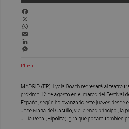
Facebook
X
WhatsApp
Email
LinkedIn
Messenger
Plaza
MADRID (EP). Lydia Bosch regresará al teatro tras
próximo 12 de agosto en el marco del Festival d
España, según ha avanzado este jueves desde el Te
José María del Castillo, y el elenco principal, la
Julio Peña (Hipólito), gira que pasará también 