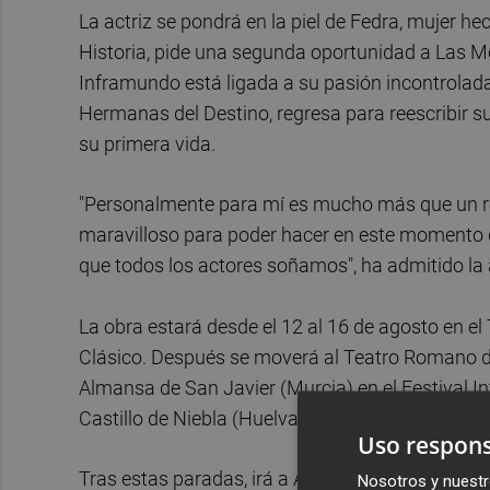
La actriz se pondrá en la piel de Fedra, mujer he
Historia, pide una segunda oportunidad a Las M
Inframundo está ligada a su pasión incontrolada p
Hermanas del Destino, regresa para reescribir su
su primera vida.
"Personalmente para mí es mucho más que un r
maravilloso para poder hacer en este momento de 
que todos los actores soñamos", ha admitido la a
La obra estará desde el 12 al 16 de agosto en e
Clásico. Después se moverá al Teatro Romano de
Almansa de San Javier (Murcia) en el Festival In
Castillo de Niebla (Huelva) en el Festival de Tea
Uso respons
Tras estas paradas, irá a Almuñecar (Granada) en
Nosotros y nuestr