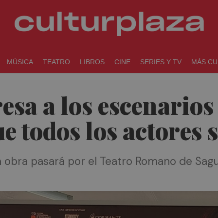
MÚSICA
TEATRO
LIBROS
CINE
SERIES Y TV
MÁS CU
esa a los escenarios 
que todos los actores
 obra pasará por el Teatro Romano de Sagu