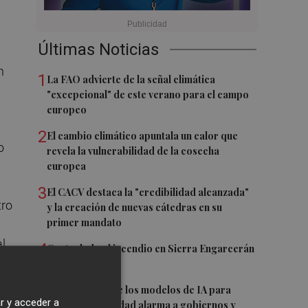
Últimas Noticias
n
1
La FAO advierte de la señal climática
"excepcional" de este verano para el campo
europeo
2
El cambio climático apuntala un calor que
o
revela la vulnerabilidad de la cosecha
europea
3
El CACV destaca la "credibilidad alcanzada"
tro
y la creación de nuevas cátedras en su
primer mandato
al
4
Controlado el incendio en Sierra Engarcerán
(Castellón)
5
La capacidad de los modelos de IA para
r y acceder a
burlar la seguridad alarma a gobiernos y