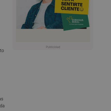
sto
as
ada