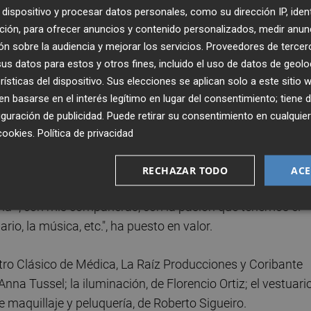
 Alonso en Martos (Jaén) el 13 de septiembre; al Teatro
dispositivo y procesar datos personales, como su dirección IP, iden
ción, para ofrecer anuncios y contenido personalizados, medir anun
tubre; y al Teatro Isabel La Católica de Granada el 15, 16 
n sobre la audiencia y mejorar los servicios.
Proveedores de tercer
stillo ha precisado que hay más fechas por anunciar.
s datos para estos y otros fines, incluido el uso de datos de geolo
rísticas del dispositivo. Sus elecciones se aplican solo a este sitio
n "temas universales" en los que los espectadores se van 
 basarse en el interés legítimo en lugar del consentimiento; tiene 
é en que la experiencia de hacer teatro le "fascinó" hace
guración de publicidad
. Puede retirar su consentimiento en cualqu
da personal y sus proyectos le "separaron" de este medio.
cookies
.
Política de privacidad
oso" que le llegó porque "se quedó embarazada".
RECHAZAR TODO
ACE
inada. Estoy muy contenta con mis hombres --sus
eña--, con mis compañeras, con la pasión que tenemos el
o, la música, etc.", ha puesto en valor.
tro Clásico de Médica, La Raíz Producciones y Coribante
nna Tussel; la iluminación, de Florencio Ortiz; el vestuario
de maquillaje y peluquería, de Roberto Sigueiro.