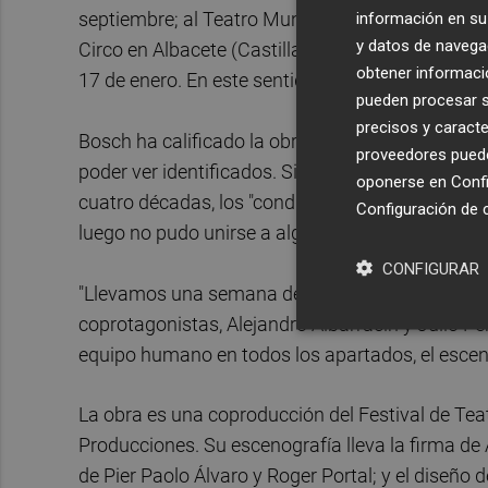
septiembre; al Teatro Municipal Maestro Álvarez
información en su 
y datos de navega
Circo en Albacete (Castilla-La Mancha) el 2 de oc
obtener informació
17 de enero. En este sentido, José María del Ca
pueden procesar su
precisos y caracte
Bosch ha calificado la obra como "un regalo" co
proveedores pueden
poder ver identificados. Si bien ha hecho hincapi
oponerse en
Confi
cuatro décadas, los "condicionamientos" de su vi
Configuración de 
luego no pudo unirse a algún proyecto "maravill
CONFIGURAR
"Llevamos una semana de ensayos y estoy fasc
coprotagonistas, Alejandro Albarracín y Julio P
equipo humano en todos los apartados, el escenari
La obra es una coproducción del Festival de Tea
Producciones. Su escenografía lleva la firma de A
de Pier Paolo Álvaro y Roger Portal; y el diseño 