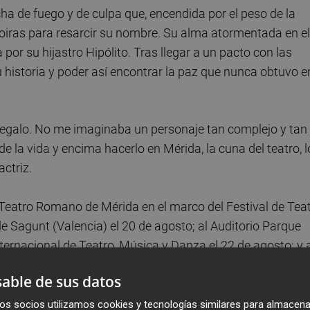
cha de fuego y de culpa que, encendida por el peso de la
oiras para resarcir su nombre. Su alma atormentada en el
or su hijastro Hipólito. Tras llegar a un pacto con las
 historia y poder así encontrar la paz que nunca obtuvo e
egalo. No me imaginaba un personaje tan complejo y tan
la vida y encima hacerlo en Mérida, la cuna del teatro, l
ctriz.
l Teatro Romano de Mérida en el marco del Festival de Tea
 Sagunt (Valencia) el 20 de agosto; al Auditorio Parque
ternacional de Teatro, Música y Danza el 22 de agosto; y 
tro y Danza Castillo de Niebla el 29 de agosto.
able de sus datos
 el Festival Grecolatino 'Sexi Firmun Lulium' el 5 de
os socios utilizamos cookies y tecnologías similares para almacena