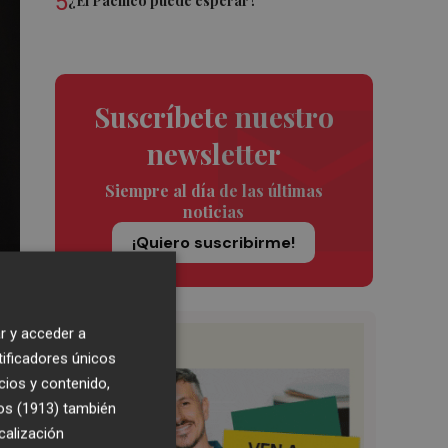
5
¿El Pacífico puede esperar?
Suscríbete nuestro
newsletter
Siempre al día de las últimas
noticias
¡Quiero suscribirme!
r y acceder a
tificadores únicos
cios y contenido,
os (1913)
también
calización