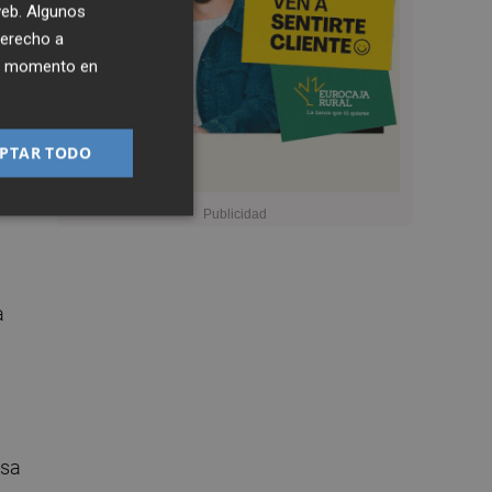
 web. Algunos
tra
derecho a
ier momento en
rsa
PTAR TODO
a
esa