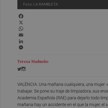
Foto: LA RAMBLETA
Facebook
X
WhatsApp
Email
LinkedIn
Messenger
Teresa Madueño
VALÈNCIA. Una mañana cualquiera, una mujer -a l
trabajar. Se pone su traje de limpiadora, sus eno
Academia Española (RAE) para dejarlo todo limpio
mañana hay un accidente en el que la mujer, el su