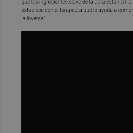
que los ingredientes clave de la obra están en l
establece con el terapeuta que le ayuda a compr
la inversa”.