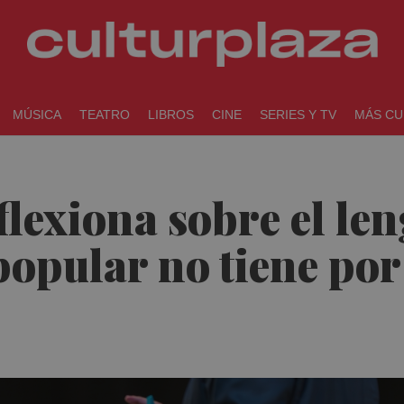
MÚSICA
TEATRO
LIBROS
CINE
SERIES Y TV
MÁS CU
lexiona sobre el len
popular no tiene por