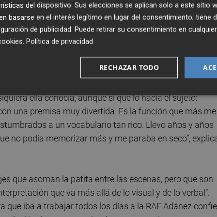
rísticas del dispositivo. Sus elecciones se aplican solo a este sitio
Adánez forma parte de un experimento en el que el terapeu
 basarse en el interés legítimo en lugar del consentimiento; tiene 
de limitación expresiva para evitarle, de este modo, los
guración de publicidad
. Puede retirar su consentimiento en cualqu
cookies
.
Política de privacidad
s su inapropiado accidente. Un efecto Pigmalión a la inve
 lenguaje hasta quedarse antes de sus principios.
RECHAZAR TODO
ACE
a trabajado Adánez, le supone todo un reto de memoria y
iquiera ella conocía, aunque sí que lo hacía el sujeto:
con una premisa muy divertida. Es la función que más me
umbrados a un vocabulario tan rico. Llevo años y años
ue no podía memorizar más y me paraba en seco”, explic
es que asoman la patita entre las escenas, pero que son
erpretación que va más allá de lo visual y de lo verbal”.
a que iba a trabajar todos los días a la RAE Adánez confi