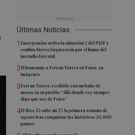
Últimas Noticias
a
1
Emergencias activa la situación 2 del PEIF y
.
confina Sierra Engarcerán por el humo del
incendio forestal
2
El homenaje a Ferran Torres en Foios, en
imágenes
3
Ferran Torres, recibido con un baño de
masas en su pueblo: "Allá donde voy siempre
digo que soy de Foios"
4
El Ibex 35 sube un 2% la primera semana de
agosto tras conquistar los históricos 20.000
puntos