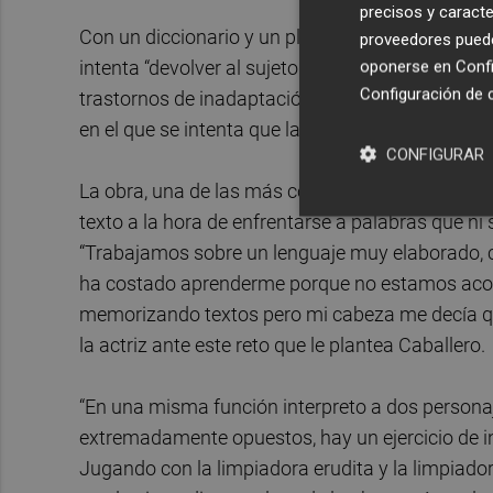
precisos y caracte
Con un diccionario y un plumero bajo el brazo, 
proveedores pueden
intenta “devolver al sujeto a su primario estado 
oponerse en
Confi
Configuración de 
trastornos de inadaptación social originados tra
en el que se intenta que la mujer retroceda en el
CONFIGURAR
La obra, una de las más complejas en las que h
texto a la hora de enfrentarse a palabras que ni s
“Trabajamos sobre un lenguaje muy elaborado, 
ha costado aprenderme porque no estamos acost
memorizando textos pero mi cabeza me decía q
la actriz ante este reto que le plantea Caballero.
“En una misma función interpreto a dos personaj
extremadamente opuestos, hay un ejercicio de int
Jugando con la limpiadora erudita y la limpiador