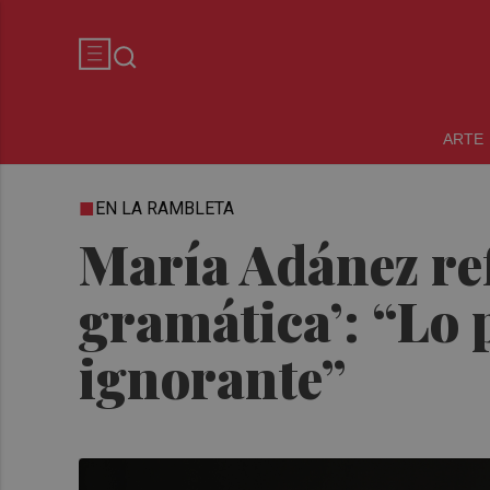
ARTE
EN LA RAMBLETA
María Adánez ref
gramática’: “Lo 
ignorante”