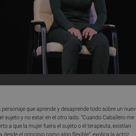
n personaje que aprende y desaprende todo sobre un nue
l sujeto y no estar en el otro lado. “Cuando Caballero me
to a que la mujer fuera el sujeto o el terapeuta, existían
esde el principio como algo flexible”, explica la actriz