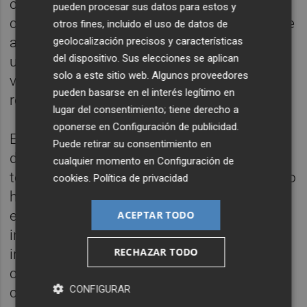
cotidiano en ese entorno. “El proyecto no
pueden procesar sus datos para estos y
consiste en trasladar una forma preexistente
otros fines, incluido el uso de datos de
a un entorno determinado, sino en producir
geolocalización precisos y características
del dispositivo. Sus elecciones se aplican
una obra que surge del encuentro entre un
solo a este sitio web. Algunos proveedores
vocabulario corporal ya establecido y las
pueden basarse en el interés legítimo en
realidades concretas del terreno”, apuntan.
lugar del consentimiento; tiene derecho a
oponerse en
Configuración de publicidad
.
El resultado será una intervención efímeras
Puede retirar su consentimiento en
de entre diez y quince minutos que alterará
cualquier momento en
Configuración de
temporalmente la percepción del espacio. Lo
cookies
.
Política de privacidad
hacen con movimientos extremos y
equilibrios imposibles que desafían las
ACEPTAR TODO
inercias habituales del lugar. Y un elemento
RECHAZAR TODO
irrenunciable para ellos es la búsqueda por
cierta extrañeza en escenarios cotidianos y
CONFIGURAR
conocidos.