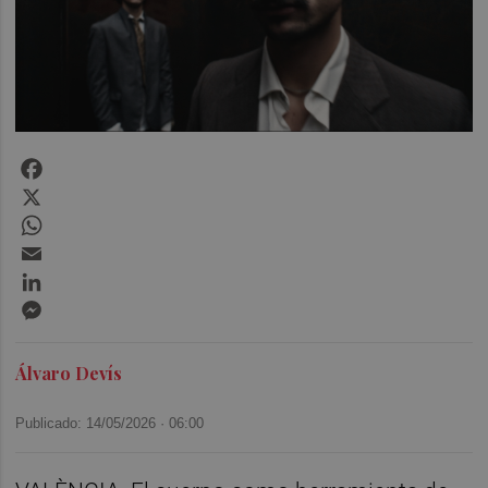
Facebook
X
WhatsApp
Email
LinkedIn
Messenger
Álvaro Devís
Publicado: 14/05/2026 ·
06:00