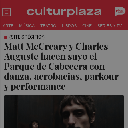
ARTE
MÚSICA
TEATRO
LIBROS
CINE
SERIES Y TV
(SITE SPÉCIFIC*)
Matt McCreary y Charles
Auguste hacen suyo el
Parque de Cabecera con
danza, acrobacias, parkour
y performance