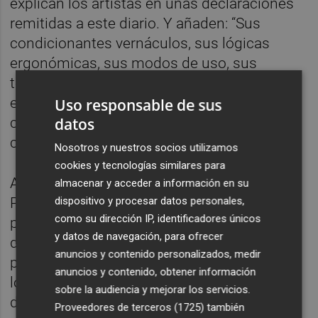
explican los artistas en unas declaraciones
remitidas a este diario. Y añaden: “Sus
condicionantes vernáculos, sus lógicas
ergonómicas, sus modos de uso, sus
tensiones culturales y su configuración
espacial se convierten en materiales
Uso responsable de sus
datos
constitutivos de la propia escritura
coreográfica”.
Nosotros y nuestros socios utilizamos
cookies y tecnologías similares para
Ayer mismo ya estaban pululando por el
almacenar y acceder a información en su
dispositivo y procesar datos personales,
Parque de Cabecera para ver sus
como su dirección IP, identificadores únicos
posibilidades y la manera en la que
y datos de navegación, para ofrecer
descifrarán su paisaje. Su metodología pasa
anuncios y contenido personalizados, medir
por recorrer el lugar, observar cómo circulan
anuncios y contenido, obtener información
los cuerpos y detectar finalmente las
sobre la audiencia y mejorar los servicios.
dinámicas invisibles que estructuran lo
Proveedores de terceros (1725)
también