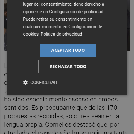
lugar del consentimiento; tiene derecho a
oponerse en
Configuración de publicidad
.
Puede retirar su consentimiento en
cualquier momento en
Configuración de
cookies
.
Política de privacidad
ACEPTAR TODO
La selección de la programación ha contado
RECHAZAR TODO
con la sensibilidad por parte del festival de
dar la mayor cabida posible a autoras y
CONFIGURAR
textos en valenciano. Sin embargo, este año
ha sido especialmente escaso en ambos
sentidos. Es preocupante que de las 170
propuestas recibidas, solo tres sean en la
lengua propia. Cornelles destacó que, por
otro lado, el pasado año hubo un importante