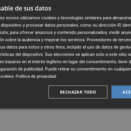
ras que hay que sumar al diccionario que propone Sandra
able de sus datos
pañada por un elenco musical con el que entrelaza danza,
os socios utilizamos cookies y tecnologías similares para almacena
abre el flamenco a nuevos lenguajes como el jazz.
dispositivo y procesar datos personales, como su dirección IP, iden
ción, para ofrecer anuncios y contenido personalizados, medir anun
bien acompañada, una obra en la que suena guitarra de la
n sobre la audiencia y mejorar los servicios.
Proveedores de tercer
al de la pieza, así como piano (
Isabel Ruiz
), voz (
Antoni
s datos para estos y otros fines, incluido el uso de datos de geolo
o (
Miquel Álvarez
), un elenco que compone una obra qu
rísticas del dispositivo. Sus elecciones se aplican solo a este sitio
icales “que aparecen como espacios de libertad, escucha 
 basarse en el interés legítimo en lugar del consentimiento; tiene 
guración de publicidad
. Puede retirar su consentimiento en cualqu
cookies
.
Política de privacidad
icales y piezas de baile, enlazadas por breves textos
RECHAZAR TODO
ACE
ra y el cuerpo, reflexionan sobre el lugar del que vienen, 