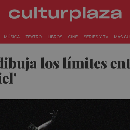
MÚSICA
TEATRO
LIBROS
CINE
SERIES Y TV
MÁS CU
ibuja los límites ent
el'