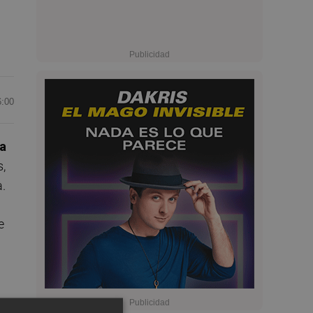
6:00
a
s,
a.
e