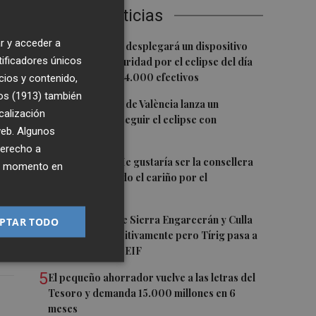
Últimas Noticias
r y acceder a
1
La Guardia Civil desplegará un dispositivo
tificadores únicos
especial de seguridad por el eclipse del día
12, con más de 24.000 efectivos
cios y contenido,
os (1913)
también
2
El Ayuntamiento de València lanza un
o
calización
decálogo para seguir el eclipse con
e
 web. Algunos
seguridad
y
derecho a
3
Carmen Ortí: "Me gustaría ser la consellera
ier momento en
que ha estimulado el cariño por el
valenciano"
4
Los incendios de Sierra Engarcerán y Culla
PTAR TODO
y
evolucionan positivamente pero Tírig pasa a
situación 2 del PEIF
5
El pequeño ahorrador vuelve a las letras del
Tesoro y demanda 15.000 millones en 6
meses