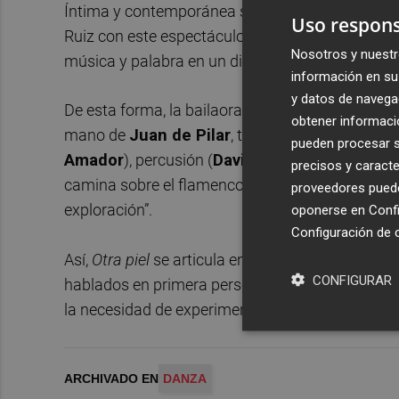
Íntima y contemporánea son otras de las palab
Uso respons
Ruiz con este espectáculo, en el que está acom
Nosotros y nuestr
música y palabra en un discurso emocional que 
información en su 
y datos de navega
De esta forma, la bailaora se presenta más que 
obtener informació
mano de
Juan de Pilar
, también director music
pueden procesar su
Amador
), percusión (
David Gadea
) y contrabaj
precisos y caracte
camina sobre el flamenco y otros lenguajes mus
proveedores pueden
exploración”.
oponerse en
Confi
Configuración de 
Así,
Otra piel
se articula en distintos bloques mus
CONFIGURAR
hablados en primera persona. A través de la palab
la necesidad de experimentar otras formas.
ARCHIVADO EN
DANZA