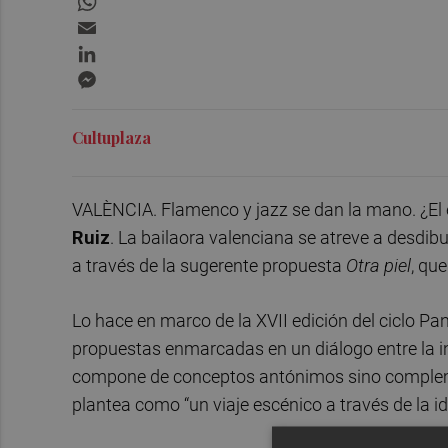
Email
LinkedIn
Messenger
Cultuplaza
VALÈNCIA. Flamenco y jazz se dan la mano. ¿El es
Ruiz
. La bailaora valenciana se atreve a desdibuj
a través de la sugerente propuesta
Otra piel
, qu
Lo hace en marco de la XVII edición del ciclo 
propuestas enmarcadas en un diálogo entre la inn
compone de conceptos antónimos sino compleme
plantea como “un viaje escénico a través de la id