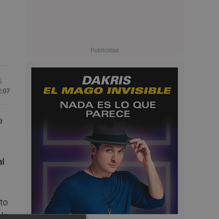
5
2:07
a
e
al
to
 la