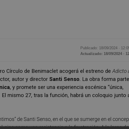
Publicado: 18/09/2024 ·
12:0
Actualizado: 18/09/2024 · 1
tro Círculo de Benimaclet acogerá el estreno de
Adicto 
actor, autor y director
Santi Senso
. La obra forma part
nica
, y promete ser una experiencia escénica “única,
El mismo 27, tras la función, habrá un coloquio junto 
timos” de Santi Senso, en el que se sumerge en el concep
 sino como una resistencia a la frustración. A lo largo de