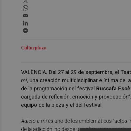
WhatsApp
Email
LinkedIn
Messenger
Culturplaza
VALÈNCIA. Del 27 al 29 de septiembre, el Tea
mí
, una creación multidisciplinar e íntima del 
de la programación del festival
Russafa Escè
cargada de reflexión, emoción y provocación”. 
equipo de la pieza y el del festival.
Adicto a mí
es uno de los emblemáticos “actos ín
de la adicción, no desde un enfoque convencional,