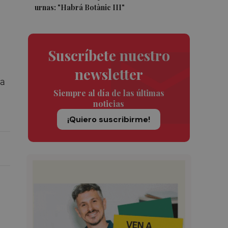
urnas: "Habrá Botànic III"
Suscríbete nuestro
newsletter
ia
Siempre al día de las últimas
noticias
¡Quiero suscribirme!