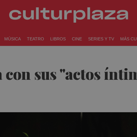
MÚSICA
TEATRO
LIBROS
CINE
SERIES Y TV
MÁS CU
a con sus "actos ínti