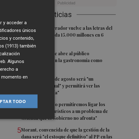
or
Últimas Noticias
ene
r y acceder a
1
El pequeño ahorrador vuelve a las letras del
tificadores únicos
Tesoro y demanda 15.000 millones en 6
cios y contenido,
na
meses
os (1913)
también
2
El oleoturismo se abre al público
calización
internacional con la gastronomía como
 web. Algunos
reclamo
derecho a
la
ier momento en
3
El eclipse del 12 de agosto será "un
espectáculo visual" y permitirá ver las
perseidas "de día"
PTAR TODO
4
Marián Cano: "No permitiremos ligar los
apartamentos turísticos a un problema de
vivienda que el Gobierno no afronta"
5
Morant, convencida de que la gestión de la
dana será "el estoque definitivo" al PP en las