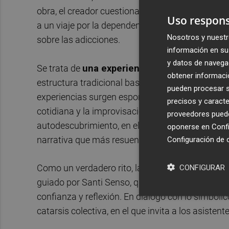
obra, el creador cuestiona su propia adicción, a
Uso respons
a un viaje por la dependencia emocional, humana
Nosotros y nuestr
sobre las adicciones.
información en su 
y datos de navega
Se trata de
una experiencia única de catarsi
obtener informació
estructura tradicional basada en diálogos, sino
pueden procesar su
experiencias surgen espontáneamente. A través de
precisos y caracte
cotidiana y la improvisación más pura, el espect
proveedores pueden
autodescubrimiento, en el que cada espectador 
oponerse en
Confi
narrativa que más resuene con su experiencia.
Configuración de 
CONFIGURAR
Como un verdadero rito, la pieza transita por d
guiado por Santi Senso, que con su carisma y en
confianza y reflexión. En diálogo con lo simbóli
catarsis colectiva, en el que invita a los asisten