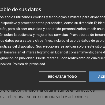
ceptando que él mismo es adicto, y transporta al espectad
able de sus datos
 y carnal, desafiando la concepción tradicional que se ti
os socios utilizamos cookies y tecnologías similares para almacena
dispositivo y procesar datos personales, como su dirección IP, iden
ción, para ofrecer anuncios y contenido personalizados, medir anun
s personal.
En este acto íntimo, Senso no busca seguir u
n sobre la audiencia y mejorar los servicios.
Proveedores de tercer
 que propone un encuentro fluido donde las palabras y las
s datos para estos y otros fines, incluido el uso de datos de geolo
 la interacción con el público, la comedia de la vida
rísticas del dispositivo. Sus elecciones se aplican solo a este sitio
áculo se convierte en un ejercicio compartido de
 basarse en el interés legítimo en lugar del consentimiento; tiene 
puede cuestionarse sus propias adicciones y depender de 
guración de publicidad
. Puede retirar su consentimiento en cualqu
cookies
.
Política de privacidad
RECHAZAR TODO
ACE
iferentes estados emocionales, donde el espectador es
trega total en escena, construye un espacio de intimidad,
co, el creador transforma cada instante en un acto de
tes a reflexionar sobre su propia vida y adicciones.