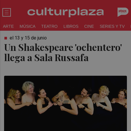
ARTE
MÚSICA
TEATRO
LIBROS
CINE
SERIES Y TV
el 13 y 15 de junio
Un Shakespeare 'ochentero'
llega a Sala Russafa