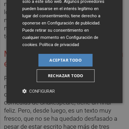
solo a este sitio web. Algunos proveedores
necesidad de una pareja. Decepcionada por
pueden basarse en el interés legítimo en
los hombres que ha conocido hasta el
lugar del consentimiento; tiene derecho a
momento y llegada a una mediana edad,
oponerse en
Configuración de publicidad
.
mantiene una soltería militante y se aleja
Puede retirar su consentimiento en
totalmente de un concepto cursi del amor.
cualquier momento en
Configuración de
cookies
.
Política de privacidad
Mujer fuera de los cánones de la
ACEPTAR TODO
época
RECHAZAR TODO
Para Zamit es interesante que este clásico
muestre un tipo de mujer fuera de los
CONFIGURAR
cánones de la época: "como todas las
comedias de Shakespeare, tiene un final
feliz. Pero, desde luego, es un texto muy
fresco, que no se ha quedado desfasado a
pesar de estar escrito hace más de tres