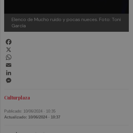
Elenco de Mucho ruido y pocas nueces. Foto: Toni
García
Facebook
X
WhatsApp
Email
LinkedIn
Messenger
Culturplaza
Publicado: 10/06/2024 ·
10:35
Actualizado: 10/06/2024 · 10:37