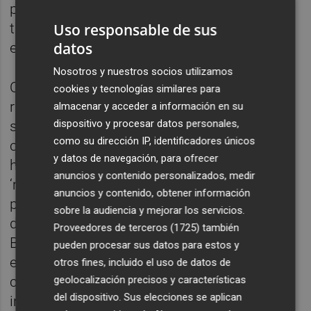
público ciertas cosas importantes de la
Uso responsable de sus
trama. Hoy en día resulta innecesario",
datos
explica el docente y director.
Nosotros y nuestros socios utilizamos
Otro de los motivos para escoger 'Mucho
cookies y tecnologías similares para
ruido y pocas nueces' es la conexión que
almacenar y acceder a información en su
dispositivo y procesar datos personales,
sigue teniendo con la sociedad
como su dirección IP, identificadores únicos
contemporánea. "Afortunadamente, ya no
y datos de navegación, para ofrecer
hay tantos hombres ‘heterobásicos’. El
anuncios y contenido personalizados, medir
‘machirulismo’ de Benedicto, uno de los
anuncios y contenido, obtener información
personajes principales, parece estar en vías
sobre la audiencia y mejorar los servicios.
de extinción. Pero sí hay cantidad de
Proveedores de terceros (1725)
también
Beatrices hoy en día", explica el director del
pueden procesar sus datos para estos y
espectáculo. Este personaje femenino es
otros fines, incluido el uso de datos de
geolocalización precisos y características
completamente libre, habla con desparpajo,
del dispositivo. Sus elecciones se aplican
inteligencia y humor negro de su falta de