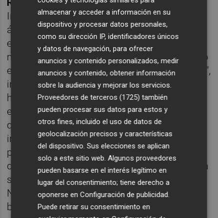
cookies y tecnologías similares para
Rafael Ibañez
, Gerente del Polígono
almacenar y acceder a información en su
Industrial RIBA3, destacó que "el análisis del
dispositivo y procesar datos personales,
área industrial desde el área metropolitana
como su dirección IP, identificadores únicos
es fundamental". "Se habla mucho a nivel
y datos de navegación, para ofrecer
municipal, cada municipio mira lo suyo, pero
anuncios y contenido personalizados, medir
es muy importante trabajar en esa dirección",
anuncios y contenido, obtener información
indicó. Además, el dirigente reclamó una
sobre la audiencia y mejorar los servicios.
herramienta sobre emplazamientos. "Se
Proveedores de terceros (1725)
también
pueden procesar sus datos para estos y
están desarrollando mapas, pero los
otros fines, incluido el uso de datos de
queremos completos y con toda la
geolocalización precisos y características
información, que sea lo más público posible
del dispositivo. Sus elecciones se aplican
para el mercado, que en ellos se plasme
solo a este sitio web. Algunos proveedores
donde está el suelo de cada tipo, donde falta
pueden basarse en el interés legítimo en
suelo, qué características tiene cada uno...
lugar del consentimiento; tiene derecho a
Necesitamos un canal de comunicación
oponerse en
Configuración de publicidad
.
bueno para transmitir lo que tenemos",
Puede retirar su consentimiento en