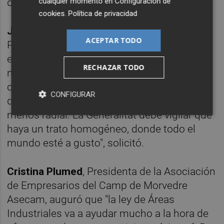
demandó.
cualquier momento en
Configuración de
cookies
.
Política de privacidad
Joaquín Ballester
, Gerente de Asivalco
ACEPTAR TODO
Polígono Industrial Fuente del Jarro, afirmó
en el mismo sentido que "la perspectiva
RECHAZAR TODO
metropolitana es imprescindible". "Detecto
cierto apadrinamiento de València, y yo creo
CONFIGURAR
que hay que hacer un enfoque un poco
menos radial. La Generalitat debe vigilar que
haya un trato homogéneo, donde todo el
mundo esté a gusto", solicitó.
Cristina Plumed
, Presidenta de la Asociación
de Empresarios del Camp de Morvedre
Asecam, auguró que "la ley de Áreas
Industriales va a ayudar mucho a la hora de