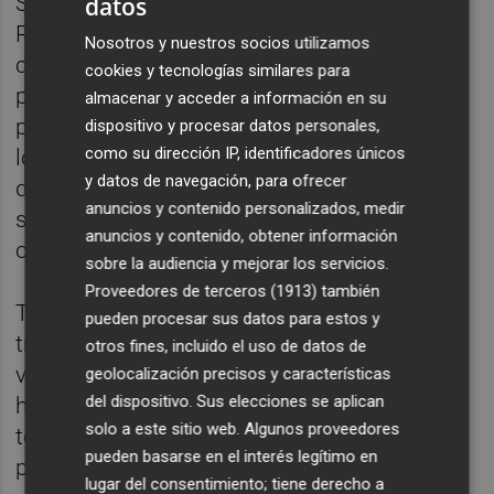
Según Tello, el Plan Municipal de
datos
Recuperación del Patrimonio "está
Nosotros y nuestros socios utilizamos
concebido para ser desarrollado a largo
cookies y tecnologías similares para
plazo y con un importante esfuerzo
almacenar y acceder a información en su
presupuestario para poder restaurar todos
dispositivo y procesar datos personales,
como su dirección IP, identificadores únicos
los elementos patrimoniales de la ciudad
y datos de navegación, para ofrecer
que lo necesiten y devolver a la ciudadanía
anuncios y contenido personalizados, medir
su legado patrimonial en las mejores
anuncios y contenido, obtener información
condiciones".
sobre la audiencia y mejorar los servicios.
Proveedores de terceros (1913)
también
También ha reiterado la importancia de
pueden procesar sus datos para estos y
transmitir y educar a las generaciones
otros fines, incluido el uso de datos de
venideras en el cuidado del patrimonio
geolocalización precisos y características
del dispositivo. Sus elecciones se aplican
histórico de la ciudad "porque es tarea de
solo a este sitio web. Algunos proveedores
todos seguir colaborando en el respeto al
pueden basarse en el interés legítimo en
patrimonio cultural en común".
lugar del consentimiento; tiene derecho a