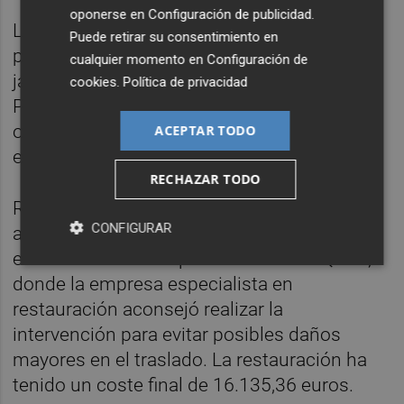
oponerse en
Configuración de publicidad
.
La intervención para reparar pilastras,
Puede retirar su consentimiento en
puertas, rejas y casetas en el extremo de los
cualquier momento en
Configuración de
jardines recayente a la calle Sant Pius V y al
cookies
.
Política de privacidad
Puente del Real comenzó el pasado mes de
octubre y ha tenido un coste total de 54.692
ACEPTAR TODO
euros.
RECHAZAR TODO
Respecto a las esculturas mutiladas por un
CONFIGURAR
acto vandálico en 2012, fueron depositadas
en las naves municipales de Vara de Quart,
donde la empresa especialista en
restauración aconsejó realizar la
intervención para evitar posibles daños
mayores en el traslado. La restauración ha
tenido un coste final de 16.135,36 euros.