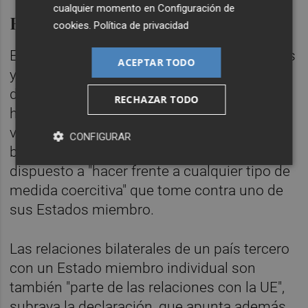
cualquier momento en
Configuración de
Respuesta de Bruselas
cookies
.
Política de privacidad
En un comunicado firmado por Dombrovskis
ACEPTAR TODO
y el Alto Representante de Política Exterior
de la UE, Josep Borrell, el Ejecutivo europeo
RECHAZAR TODO
ha apuntado que el país magrebí está
vulnerando el Acuerdo de Asociación con el
CONFIGURAR
bloque comunitario y ha afirmado que está
dispuesto a "hacer frente a cualquier tipo de
medida coercitiva" que tome contra uno de
sus Estados miembro.
Las relaciones bilaterales de un país tercero
con un Estado miembro individual son
también "parte de las relaciones con la UE",
subraya la declaración, que apunta además