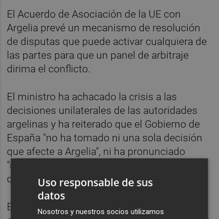
El Acuerdo de Asociación de la UE con
Argelia prevé un mecanismo de resolución
de disputas que puede activar cualquiera de
las partes para que un panel de arbitraje
dirima el conflicto.
El ministro ha achacado la crisis a las
decisiones unilaterales de las autoridades
argelinas y ha reiterado que el Gobierno de
España "no ha tomado ni una sola decisión
que afecte a Argelia", ni ha pronunciado
"ninguna palabra" para provocar un conflicto
diplomático.
Uso responsable de sus
datos
En esta línea, ha evitado hablar de fallos de
Nosotros y nuestros socios utilizamos