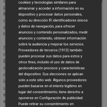
cálculo por parte del Ejecutivo español en su
cookies y tecnologías similares para
política exterior y en la relación con Argelia y
almacenar y acceder a información en su
Marruecos. "La decisión unilateral afecta a
dispositivo y procesar datos personales,
nuestras empresas y a la relación comercial
como su dirección IP, identificadores únicos
y datos de navegación, para ofrecer
con la UE. Ese es el verdadero debate. No
anuncios y contenido personalizados, medir
hay que mezclar las cosas", ha zanjado.
anuncios y contenido, obtener información
sobre la audiencia y mejorar los servicios.
Según ha subrayado, España cuenta con el
Proveedores de terceros (1913)
también
respaldo de las instituciones europeas y el
pueden procesar sus datos para estos y
Ejecutivo comunitario, que tiene la
otros fines, incluido el uso de datos de
competencia exclusiva de la política
geolocalización precisos y características
comercial del bloque, ve "exactamente igual"
del dispositivo. Sus elecciones se aplican
solo a este sitio web. Algunos proveedores
la crisis diplomática con Argelia. "Estamos
pueden basarse en el interés legítimo en
unidos en la defensa firme de nuestras
lugar del consentimiento; tiene derecho a
empresas que son también las empresas
oponerse en
Configuración de publicidad
.
europeas", ha señalado.
Puede retirar su consentimiento en