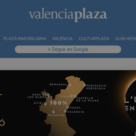
PLAZA INMOBILIARIA
VALÈNCIA
CULTURPLAZA
GUÍA HED
+ Seguir en Google