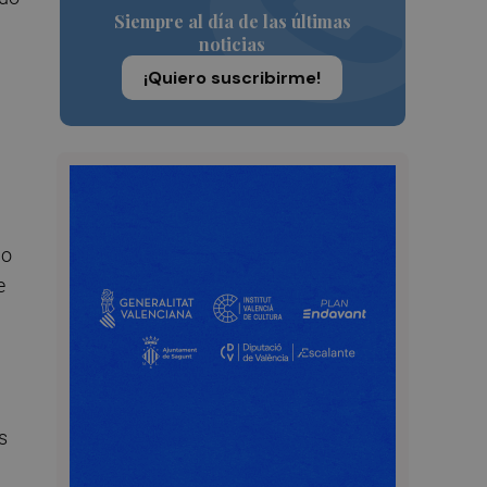
Siempre al día de las últimas
noticias
¡Quiero suscribirme!
do
e
s