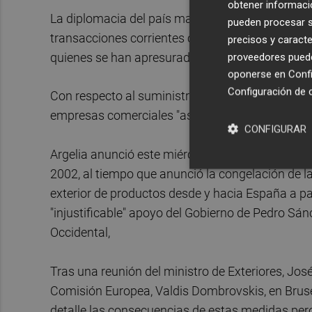
obtener informació
La diplomacia del país magrebí ha negado que en
pueden procesar su
transacciones corrientes con España y añade que
precisos y caracte
quienes se han apresurado a estigmatizarla".
proveedores pueden
oponerse en
Confi
Configuración de 
Con respecto al suministro de gas a España, la 
empresas comerciales "asumir todos sus compr
CONFIGURAR
Argelia anunció este miércoles la suspensión d
2002, al tiempo que anunció la congelación de 
exterior de productos desde y hacia España a parti
"injustificable" apoyo del Gobierno de Pedro Sá
Occidental,
Tras una reunión del ministro de Exteriores, Jos
Comisión Europea, Valdis Dombrovskis, en Bruse
detalle las consecuencias de estas medidas pero 