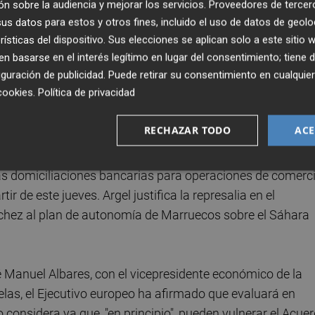
n sobre la audiencia y mejorar los servicios.
Proveedores de tercer
tre las decisiones adoptadas se encuentre frenar las
s datos para estos y otros fines, incluido el uso de datos de geolo
 "solo existe en la mente de quienes la reclaman y de
rísticas del dispositivo. Sus elecciones se aplican solo a este sitio
 basarse en el interés legítimo en lugar del consentimiento; tiene 
guración de publicidad
. Puede retirar su consentimiento en cualqu
cookies
.
Política de privacidad
misión diplomática argelina insiste en que corresponde a l
omisos contractuales".
RECHAZAR TODO
ACE
el tratado de buena vecindad con España, vigente desde
las domiciliaciones bancarias para operaciones de comerc
r de este jueves. Argel justifica la represalia en el
nchez al plan de autonomía de Marruecos sobre el Sáhara
é Manuel Albares, con el vicepresidente económico de la
las, el Ejecutivo europeo ha afirmado que evaluará en
considera ya que, "en principio", pueden vulnerar el Acue