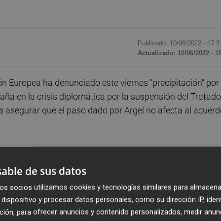
Publicado: 10/06/2022 ·
17:3
Actualizado: 10/06/2022 · 1
ón Europea ha denunciado este viernes "precipitación" por
aña en la crisis diplomática por la suspensión del Tratado
 asegurar que el paso dado por Argel no afecta al acuerd
ia ni verificación alguna con el Gobierno argelino, a la
lítico bilateral con un socio europeo, en este caso España
able de sus datos
rectamente a ninguno de los dos o indirectamente sus
os socios utilizamos cookies y tecnologías similares para almacena
ación Argelia-UE", ha indicado en un comunicado la
dispositivo y procesar datos personales, como su dirección IP, iden
as.
ción, para ofrecer anuncios y contenido personalizados, medir anun