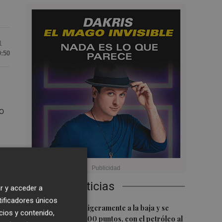
1
9:50
o
,
Últimas Noticias
r y acceder a
tificadores únicos
1
El Ibex 35 abre ligeramente a la baja y se
cios y contenido,
aleja de los 20.200 puntos, con el petróleo al