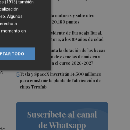
os (1913)
también
alza
calización
2
El Ibex 35 aprieta motores y sube otro
 web. Algunos
0,62%, hasta los 20.180 puntos
derecho a
ier momento en
3
Fallece el expresidente de Eurocaja Rural,
Andrés Gómez Mora, a los 89 años de edad
as
4
CaixaBank aumenta la dotación de las becas
PTAR TODO
para el alumnado de escuelas de música a
275.000 euros en el curso 2026-2027
io
5
Tesla y SpaceX invertirán 14.500 millones
para construir la planta de fabricación de
chips Terafab
Suscríbete al canal
de Whatsapp
rdo