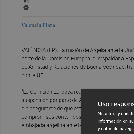
Messenger
Valencia Plaza
VALÈNCIA (EP). La misión de Argelia ante la Uni
parte de la Comisión Europea, al respaldar a Esp
de Amistad y Relaciones de Buena Vecindad, tras
con la UE.
"La Comisión Europea reaccionó sin consulta prev
suspensión por parte de Argelia de un tratado po
Uso respons
sin asegurarse de que esta medida no afecta di
Nosotros y nuestr
compromisos contenidos en el Acuerdo de Asoci
información en su 
embajada argelina ante las instituciones europe
y datos de navega