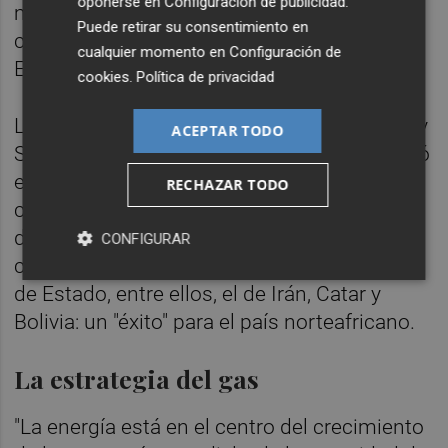
oponerse en
Configuración de publicidad
.
millones de metros cúbicos, adelantó la
Puede retirar su consentimiento en
compañía pública italiana de hidrocarburos
cualquier momento en
Configuración de
Eni.
cookies
.
Política de privacidad
La viceministra italiana de Medio Ambiente y
ACEPTAR TODO
Seguridad Energética,
Vannia Gavá
, participó
este sábado en representación de Italia
RECHAZAR TODO
como invitado de honor en el séptimo Foro
de Países Exportadores de Gas (FPEG)
CONFIGURAR
celebrado en Argel que congregó a 10 jefes
de Estado, entre ellos, el de Irán, Catar y
Bolivia: un "éxito" para el país norteafricano.
La estrategia del gas
"La energía está en el centro del crecimiento