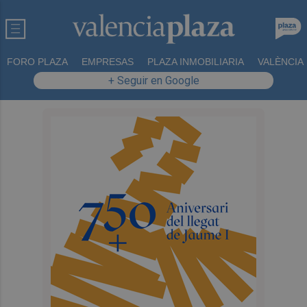
FORO PLAZA
EMPRESAS
PLAZA INMOBILIARIA
VALÈNCIA
+ Seguir en Google