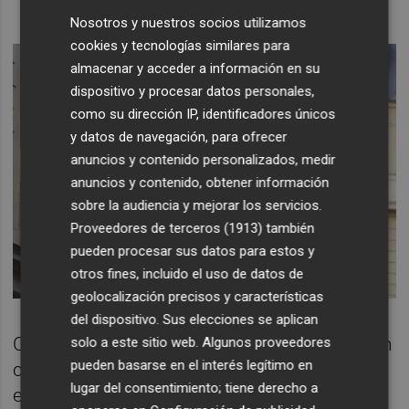
Nosotros y nuestros socios utilizamos
cookies y tecnologías similares para
almacenar y acceder a información en su
dispositivo y procesar datos personales,
como su dirección IP, identificadores únicos
y datos de navegación, para ofrecer
anuncios y contenido personalizados, medir
anuncios y contenido, obtener información
sobre la audiencia y mejorar los servicios.
Proveedores de terceros (1913)
también
pueden procesar sus datos para estos y
otros fines, incluido el uso de datos de
geolocalización precisos y características
del dispositivo. Sus elecciones se aplican
Con estas aspiraciones, Italia crece como un
solo a este sitio web. Algunos proveedores
pueden basarse en el interés legítimo en
clientes privilegiado al que Argel aumentará
lugar del consentimiento; tiene derecho a
este 2024 el bombeo de gas a los 28.000