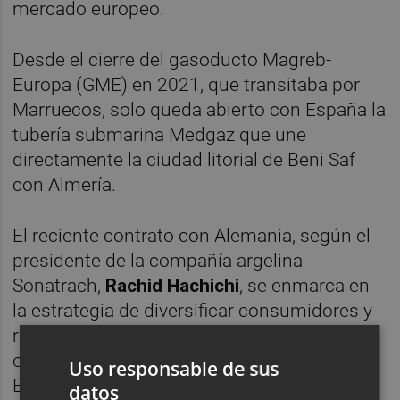
mercado europeo.
Desde el cierre del gasoducto Magreb-
Europa (GME) en 2021, que transitaba por
Marruecos, solo queda abierto con España la
tubería submarina Medgaz que une
directamente la ciudad litorial de Beni Saf
con Almería.
El reciente contrato con Alemania, según el
presidente de la compañía argelina
Sonatrach,
Rachid Hachichi
, se enmarca en
la estrategia de diversificar consumidores y
reforzar la posición en los mercados
europeos, especialmente con vistas a
Uso responsable de sus
Europa central.
datos