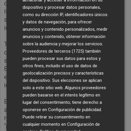
de enriquecimiento de uranio por parte de
dispositivo y procesar datos personales,
Irán a cambio del levantamiento de
como su dirección IP, identificadores únicos
sanciones y la descongelación de fondos
y datos de navegación, para ofrecer
iraníes.
anuncios y contenido personalizados, medir
anuncios y contenido, obtener información
También incluiría el fin de la ofensiva israelí
sobre la audiencia y mejorar los servicios.
Proveedores de terceros (1725)
también
contra Hizbulá en el Líbano, una condición
pueden procesar sus datos para estos y
sobre la cual el primer ministro de Israel,
otros fines, incluido el uso de datos de
Benjamín Netanyahu, expresó preocupación
geolocalización precisos y características
el sábado durante una llamada con Trump,
del dispositivo. Sus elecciones se aplican
informó Axios.
solo a este sitio web. Algunos proveedores
pueden basarse en el interés legítimo en
El borrador ha sido rechazado por algunos
lugar del consentimiento; tiene derecho a
aliados de Trump, como el senador
oponerse en
Configuración de publicidad
.
Puede retirar su consentimiento en
republicano Ted Cruz, quien dijo estar
cualquier momento en
Configuración de
"profundamente preocupado" y aseguró que