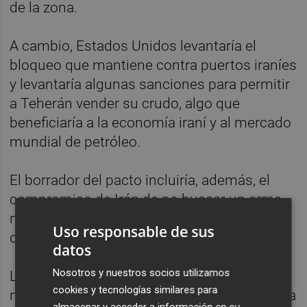
de la zona.
A cambio, Estados Unidos levantaría el
bloqueo que mantiene contra puertos iraníes
y levantaría algunas sanciones para permitir
a Teherán vender su crudo, algo que
beneficiaría a la economía iraní y al mercado
mundial de petróleo.
El borrador del pacto incluiría, además, el
compromiso de Irán de no buscar un arma
nuclear, una línea roja que ha puesto Trump
Uso responsable de sus
durante las negociaciones.
datos
Nosotros y nuestros socios utilizamos
La tregua de 60 días serviría también para
cookies y tecnologías similares para
negociar un acuerdo para limitar el programa
almacenar y acceder a información en su