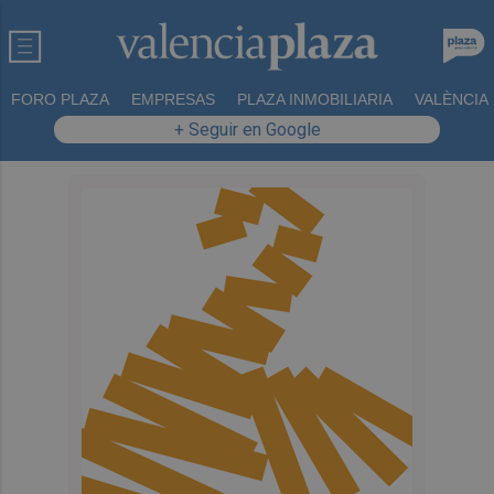
FORO PLAZA
EMPRESAS
PLAZA INMOBILIARIA
VALÈNCIA
+ Seguir en Google