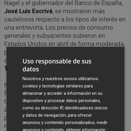
Nagel y el gobernador del Banco de España,
José Luis Escrivá
, se mostraron más
cautelosos respecto a los tipos de interés en
una entrevista. Los precios de consumo
generales y subyacentes subieron en
Estados Unidos en abril de forma moderada,
pero todavía no muestran si los aranceles
del presidente estadounidense,
Donald
Uso responsable de sus
datos
Trump
, han tenido repercusión.
Nosotros y nuestros socios utilizamos
No obstante, estas cifras de inflación
cookies y tecnologías similares para
facilitan a la Reserva Federal (Fed) bajar sus
almacenar y acceder a información en su
dispositivo y procesar datos personales,
tipos de interés y presionaron a la baja al
como su dirección IP, identificadores únicos
dólar. Los mercados descuentan una
y datos de navegación, para ofrecer
probabilidad menor del 10 % de que la Fed
anuncios y contenido personalizados, medir
recorte los tipos de interés en 25 puntos
anuncios y contenido, obtener información