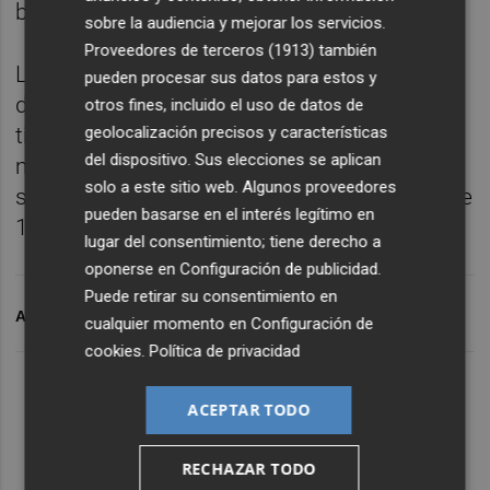
básicos en junio.
sobre la audiencia y mejorar los servicios.
Proveedores de terceros (1913)
también
Los inversores vendieron dólares después
pueden procesar sus datos para estos y
de que Trump pidiera a la Fed que baje los
otros fines, incluido el uso de datos de
geolocalización precisos y características
tipos de interés porque la inflación fue más
del dispositivo. Sus elecciones se aplican
moderada de lo previsto. La moneda única
solo a este sitio web. Algunos proveedores
se cambió en una banda de fluctuación entre
pueden basarse en el interés legítimo en
1,1182 y 1,1264 dólares.
lugar del consentimiento; tiene derecho a
oponerse en
Configuración de publicidad
.
Puede retirar su consentimiento en
ARCHIVADO EN
EURO
cualquier momento en
Configuración de
cookies
.
Política de privacidad
ACEPTAR TODO
RECHAZAR TODO