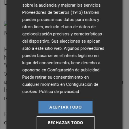
Líbano.
sobre la audiencia y mejorar los servicios.
Proveedores de terceros (1913)
también
pueden procesar sus datos para estos y
otros fines, incluido el uso de datos de
geolocalización precisos y características
del dispositivo. Sus elecciones se aplican
solo a este sitio web. Algunos proveedores
Hagari ha celebrado la muerte de Nasralá y
pueden basarse en el interés legítimo en
ha destacado que durante décadas ha sido
lugar del consentimiento; tiene derecho a
"uno de los mayores enemigos de Israel de
oponerse en
Configuración de publicidad
.
todos los tiempos" y representando una
Puede retirar su consentimiento en
amenaza para los ciudadanos. "Eliminarle ha
cualquier momento en
Configuración de
hecho del mundo un lugar más seguro", ha
cookies
.
Política de privacidad
recalcado.
ACEPTAR TODO
En esa línea se ha manifestado el ministro
de Defensa de Israel,
Yoav Gallant
, quien ha
RECHAZAR TODO