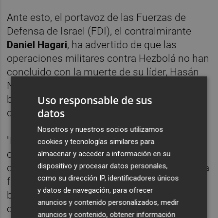
Ante esto, el portavoz de las Fuerzas de
Defensa de Israel (FDI), el contralmirante
Daniel Hagari
, ha advertido de que las
operaciones militares contra Hezbolá no han
concluido con la muerte de su líder, Hasán
Nasralá, como consecuencia del intenso
bombardeo del viernes sobre instalaciones
Uso responsable de sus
datos
del grupo en el sur de Beirut.
Nosotros y nuestros socios utilizamos
"Esto no ha terminado, Hezbolá tiene más
cookies y tecnologías similares para
capacidades", ha dicho Hagari en una
almacenar y acceder a información en su
dispositivo y procesar datos personales,
declaración en la que ha informado de que la
como su dirección IP, identificadores únicos
fuerza aérea continúa este sábado
y datos de navegación, para ofrecer
bombardeando posiciones de la
anuncios y contenido personalizados, medir
organización chií en diferentes partes de
anuncios y contenido, obtener información