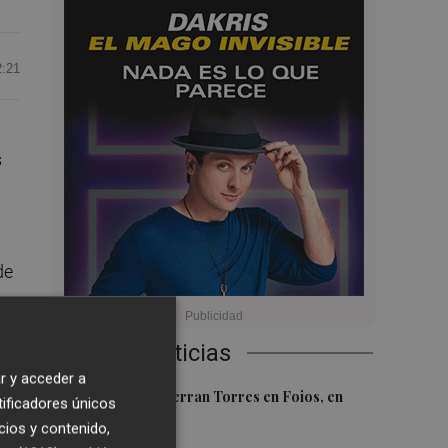
2:21
s
de
Últimas Noticias
na
r y acceder a
1
El homenaje a Ferran Torres en Foios, en
tificadores únicos
imágenes
cios y contenido,