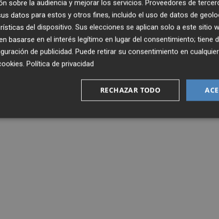
n sobre la audiencia y mejorar los servicios.
Proveedores de tercer
s datos para estos y otros fines, incluido el uso de datos de geolo
s alrededores de Nabatiye y Marjayun, según ha hecho sa
rísticas del dispositivo. Sus elecciones se aplican solo a este sitio
encia y en un momento particularmente delicado ante la
 basarse en el interés legítimo en lugar del consentimiento; tiene 
 valedor de la milicia del partido chií, y Estados Unidos
guración de publicidad
. Puede retirar su consentimiento en cualqu
ia la consolidación del cese de hostilidades en Líbano.
cookies
.
Política de privacidad
RECHAZAR TODO
ACE