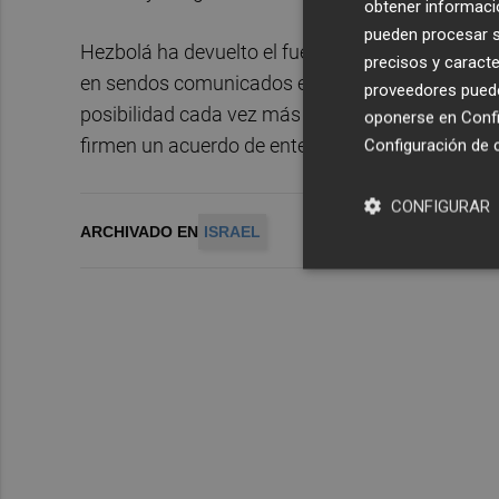
obtener informació
pueden procesar su
Hezbolá ha devuelto el fuego con ataques en lo
precisos y caracte
en sendos comunicados en un nuevo día de viol
proveedores pueden
posibilidad cada vez más real de que Irán, el gran
oponerse en
Confi
firmen un acuerdo de entendimiento que implicar
Configuración de 
CONFIGURAR
ARCHIVADO EN
ISRAEL