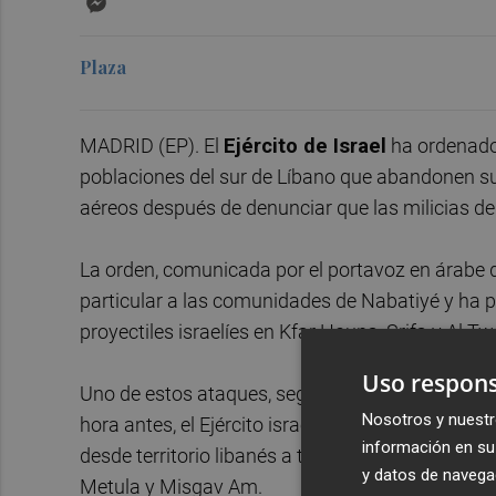
Plaza
MADRID (EP). El
Ejército de Israel
ha ordenado 
poblaciones del sur de Líbano que abandonen s
aéreos después de denunciar que las milicias de 
La orden, comunicada por el portavoz en árabe del
particular a las comunidades de Nabatiyé y ha 
proyectiles israelíes en Kfar Houna, Srifa y Al Tw
Uso respons
Uno de estos ataques, según la misma agencia, h
Nosotros y nuestr
hora antes, el Ejército israelí había informado d
información en su 
desde territorio libanés a territorio israelí" en 
y datos de navega
Metula y Misgav Am.