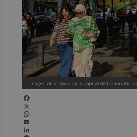
Imagen de archivo de la capital de Líbano, Beiru
Facebook
X
WhatsApp
Email
LinkedIn
Messenger