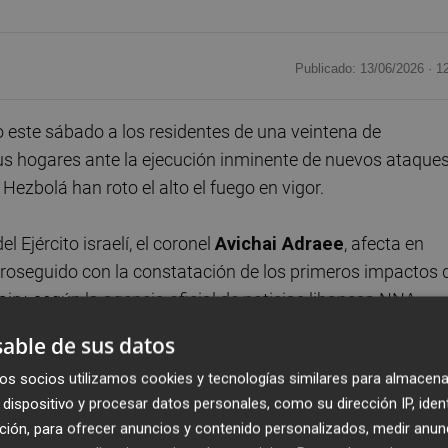
Publicado: 13/06/2026 ·
1
este sábado a los residentes de una veintena de
us hogares ante la ejecución inminente de nuevos ataque
Hezbolá han roto el alto el fuego en vigor.
 Ejército israelí, el coronel
Avichai Adraee
, afecta en
proseguido con la constatación de los primeros impactos 
airy, según la agencia oficial de noticias libanesa NNA.
able de sus datos
a matado al alcalde del municipio de Rihan, Ali Badie. U
os socios utilizamos cookies y tecnologías similares para almacena
e la intercepción de "un presunto objetivo aéreo que cruzó
dispositivo y procesar datos personales, como su dirección IP, iden
medio de alertas sobre la intrusión de aeronaves hostiles en
ción, para ofrecer anuncios y contenido personalizados, medir anun