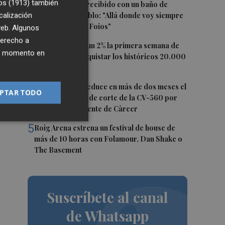
2
os (1913)
también
Ferran Torres, recibido con un baño de
masas en su pueblo: "Allá donde voy siempre
calización
ber
digo que soy de Foios"
 web. Algunos
derecho a
3
El Ibex 35 sube un 2% la primera semana de
ier momento en
agosto tras conquistar los históricos 20.000
puntos
4
La Diputación reduce en más de dos meses el
PTAR TODO
tiempo previsto de corte de la CV-560 por
las obras del puente de Càrcer
5
Roig Arena estrena un festival de house de
más de 10 horas con Folamour, Dan Shake o
The Basement
Suscríbete al canal
de Whatsapp