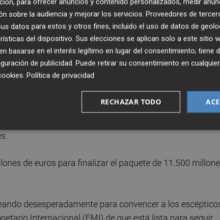
ción, para ofrecer anuncios y contenido personalizados, medir anun
o que sea necesario y hasta que el plan esté terminado",
n sobre la audiencia y mejorar los servicios.
Proveedores de tercer
al ministro de Finanzas, según un funcionario griego.
s datos para estos y otros fines, incluido el uso de datos de geolo
rísticas del dispositivo. Sus elecciones se aplican solo a este sitio
 basarse en el interés legítimo en lugar del consentimiento; tiene 
ro Antonis Samaras consiguió identificar una serie de
guración de publicidad
. Puede retirar su consentimiento en cualqu
partidos de su administración no llegaron a aprobarlas y
cookies
.
Política de privacidad
RECHAZAR TODO
ACE
nada, sólo hay propuestas alternativas que están siendo
iones o ingresos más bajos en el sector público", dijo la
s.
ones de euros para finalizar el paquete de 11.500 millon
peleando desesperadamente para convencer a los escéptico
etario Internacional (FMI) de que está lista para seguir