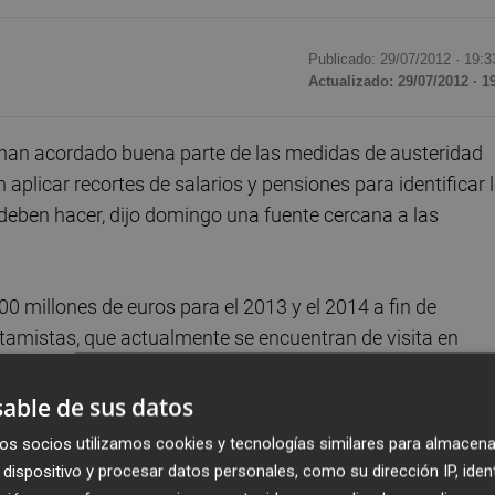
Publicado: 29/07/2012 ·
19:3
Actualizado: 29/07/2012 · 1
 han acordado buena parte de las medidas de austeridad
licar recortes de salarios y pensiones para identificar 
deben hacer, dijo domingo una fuente cercana a las
00 millones de euros para el 2013 y el 2014 a fin de
tamistas, que actualmente se encuentran de visita en
mplimiento de los términos de su último rescate.
able de sus datos
los prestamistas, quienes tenían previsto abandonar Atena
os socios utilizamos cookies y tecnologías similares para almacena
 plan de ahorros sea concretado.
dispositivo y procesar datos personales, como su dirección IP, iden