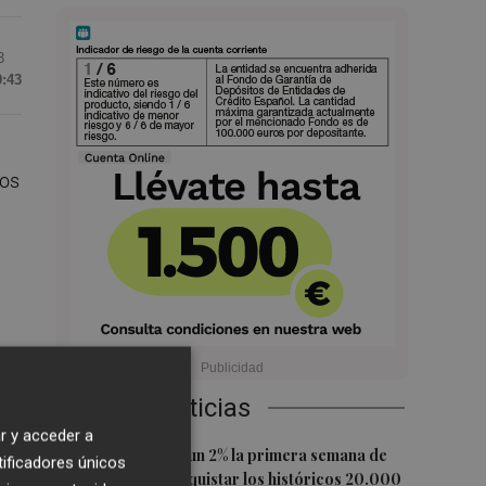
3
9:43
los
Últimas Noticias
s
r y acceder a
1
El Ibex 35 sube un 2% la primera semana de
tificadores únicos
agosto tras conquistar los históricos 20.000