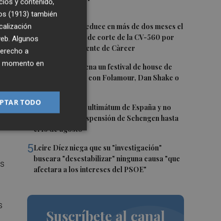
cios y contenido,
puntos
os (1913)
también
2
calización
La Diputación reduce en más de dos meses el
tiempo previsto de corte de la CV-560 por
 web. Algunos
las obras del puente de Càrcer
derecho a
ier momento en
3
Roig Arena estrena un festival de house de
más de 10 horas con Folamour, Dan Shake o
The Basement
PTAR TODO
4
Italia rechaza el ultimátum de España y no
reevaluará la suspensión de Schengen hasta
el 15 de agosto
5
Leire Díez niega que su "investigación"
buscara "desestabilizar" ninguna causa "que
es
afectara a los intereses del PSOE"
s
Suscríbete al canal