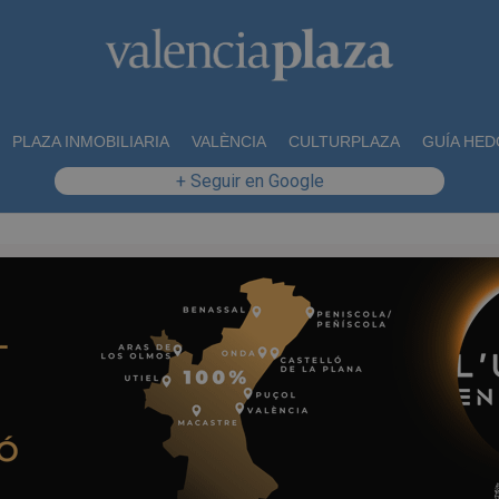
PLAZA INMOBILIARIA
VALÈNCIA
CULTURPLAZA
GUÍA HED
+ Seguir en Google