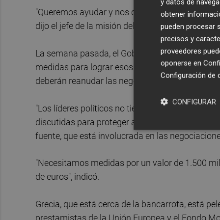
y datos de navega
"Queremos ayudar y nos quedaremos por el tiemp
obtener informació
dijo el jefe de la misión del FMI, Poul Thomsen, 
pueden procesar su
precisos y caracte
proveedores pueden
La semana pasada, el Gobierno del primer minist
oponerse en
Confi
medidas para lograr esos ahorros, pero los tres 
Configuración de 
deberán reanudar las negociaciones el lunes.
CONFIGURAR
"Los líderes políticos no tienen desacuerdos en 
discutidas para proteger a las personas con pens
fuente, que está involucrada en las negociacione
"Necesitamos medidas por un valor de 1.500 mill
de euros", indicó.
Grecia, que está cerca de la bancarrota, está 
prestamistas de la Unión Europea y el Fondo Mon