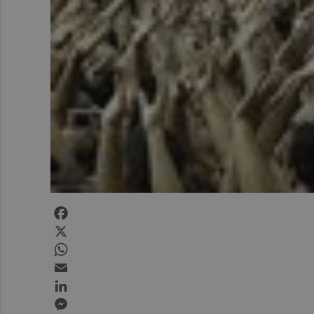
Facebook
X
WhatsApp
Email
LinkedIn
Messenger