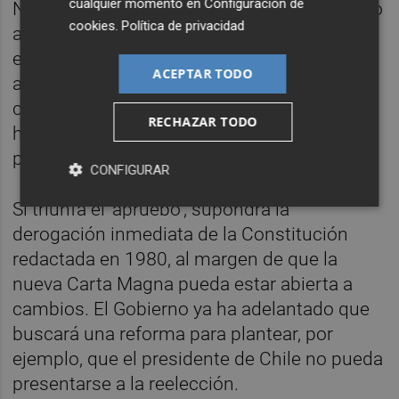
cualquier momento en
Configuración de
Numerosos rostros públicos se han sumado
cookies
.
Política de privacidad
a la campaña a favor del cambio, como la
expresidenta chilena Michelle Bachelet. El
ACEPTAR TODO
antiguo mandatario Sebastián Piñera, en
cambio, guarda silencio, aunque su entorno
RECHAZAR TODO
ha deslizado a medios locales que se inclina
por el 'no'.
CONFIGURAR
Si triunfa el 'apruebo', supondrá la
derogación inmediata de la Constitución
redactada en 1980, al margen de que la
nueva Carta Magna pueda estar abierta a
cambios. El Gobierno ya ha adelantado que
buscará una reforma para plantear, por
ejemplo, que el presidente de Chile no pueda
presentarse a la reelección.