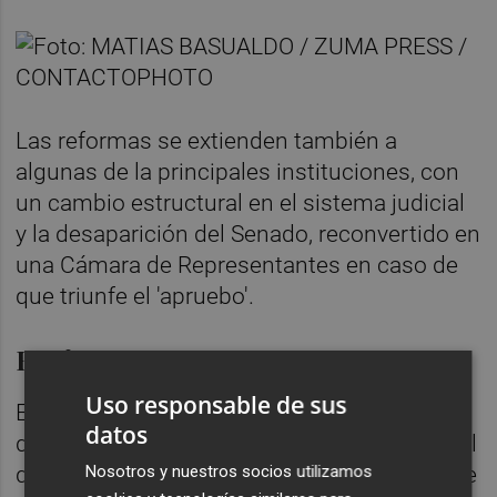
Las reformas se extienden también a
algunas de la principales instituciones, con
un cambio estructural en el sistema judicial
y la desaparición del Senado, reconvertido en
una Cámara de Representantes en caso de
que triunfe el 'apruebo'.
Boric no convence
Uso responsable de sus
El propio Boric ha hecho campaña en favor
datos
de la aprobación del nuevo borrador, sobre el
que tiene "una buena opinión" a pesar de que
Nosotros y nuestros socios utilizamos