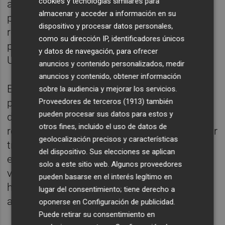
cookies y tecnologías similares para
asume que "siempre hay cosas que se
almacenar y acceder a información en su
pueden mejorar", como él mismo ha
dispositivo y procesar datos personales,
reconocido esta semana en una entrevista
como su dirección IP, identificadores únicos
publicada por la revista 'Time' de Estados
y datos de navegación, para ofrecer
Unidos.
anuncios y contenido personalizados, medir
anuncios y contenido, obtener información
El presidente ha reconocido durante todo el
sobre la audiencia y mejorar los servicios.
Proveedores de terceros (1913)
también
proceso de redacción la aparente
pueden procesar sus datos para estos y
desafección de la ciudadanía que ya
otros fines, incluido el uso de datos de
reflejaban los sondeos, que ha terminado por
geolocalización precisos y características
traducirse en una ventaja del 'rechazo'. Las
del dispositivo. Sus elecciones se aplican
encuestas conceden a esta opción una
solo a este sitio web. Algunos proveedores
ventaja de hasta diez puntos, si bien no se
pueden basarse en el interés legítimo en
ha publicado ningún sondeo desde el 20 de
lugar del consentimiento; tiene derecho a
agosto.
oponerse en
Configuración de publicidad
.
Puede retirar su consentimiento en