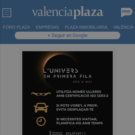
FORO PLAZA
EMPRESAS
PLAZA INMOBILIARIA
VALÈNCIA
+ Seguir en Google