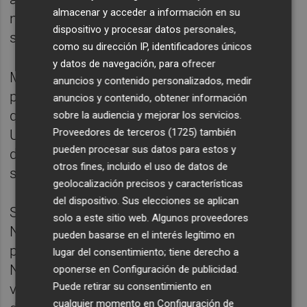
almacenar y acceder a información en su
nuestros combatientes y recuperar la
dispositivo y procesar datos personales,
seguridad del norte", ha añadido.
como su dirección IP, identificadores únicos
y datos de navegación, para ofrecer
Mientras, desde la oposición, el líder del
anuncios y contenido personalizados, medir
partido Yesh Atid, Yair Lapid, ha criticado lo
anuncios y contenido, obtener información
que considera sumisión de Israel a Estados
sobre la audiencia y mejorar los servicios.
Proveedores de terceros (1725)
también
Unidos. "Ante todo, estado cliente", ha
pueden procesar sus datos para estos y
difundido el líder opositor en sus redes
otros fines, incluido el uso de datos de
sociales.
geolocalización precisos y características
del dispositivo. Sus elecciones se aplican
Su principal socio, el ex primer ministro
solo a este sitio web. Algunos proveedores
Naftali Bennett, ha advertido de que "no hay
pueden basarse en el interés legítimo en
primer ministro" y ha reprochado a
lugar del consentimiento; tiene derecho a
Netanyahu que no haya podido resolver la
oponerse en
Configuración de publicidad
.
Puede retirar su consentimiento en
vulnerabilidad israelí a los ataques con
cualquier momento en
Configuración de