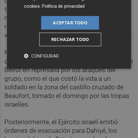
drones de Hezbolá pese a ser una potencia
cookies
.
Política de privacidad
tecnológica y contar "con las mejores
mentes del mundo". "Pronto
ACEPTAR TODO
reemplazaremos al gobierno del caos y
volveremos a gobernar Israel", ha prometido.
RECHAZAR TODO
Netanyahu ha anunciado durante la jornada
CONFIGURAR
que había dado orden de atacar a Hezbolá en
Beirut en represalia por los ataques del
grupo, como el que costó la vida a un
soldado en la zona del castillo cruzado de
Beaufort, tomado el domingo por las tropas
israelíes.
Posteriormente, el Ejército israelí emitió
órdenes de evacuación para Dahiyé, los