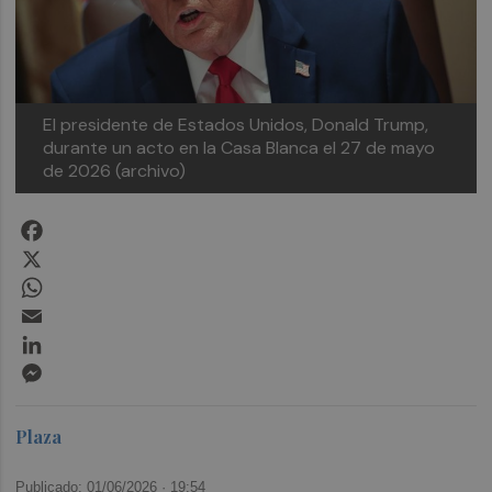
El presidente de Estados Unidos, Donald Trump,
durante un acto en la Casa Blanca el 27 de mayo
de 2026 (archivo)
Facebook
X
WhatsApp
Email
LinkedIn
Messenger
Plaza
Publicado: 01/06/2026 ·
19:54