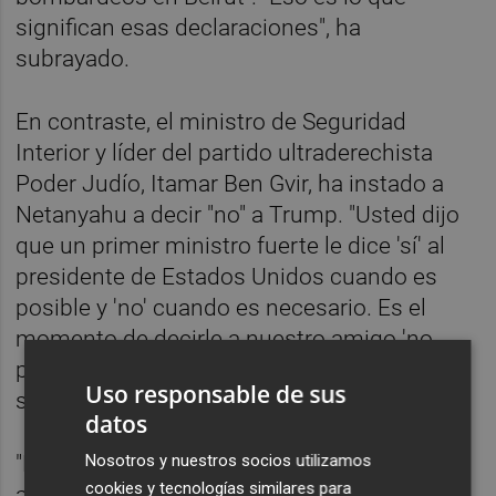
significan esas declaraciones", ha
subrayado.
En contraste, el ministro de Seguridad
Interior y líder del partido ultraderechista
Poder Judío, Itamar Ben Gvir, ha instado a
Netanyahu a decir "no" a Trump. "Usted dijo
que un primer ministro fuerte le dice 'sí' al
presidente de Estados Unidos cuando es
posible y 'no' cuando es necesario. Es el
momento de decirle a nuestro amigo 'no,
presidente Trump'", ha publicado en redes
Uso responsable de sus
sociales.
datos
Nosotros y nuestros socios utilizamos
"Es el momento de hacer lo necesario para
cookies y tecnologías similares para
atacar a Hezbolá, de desatar las manos de