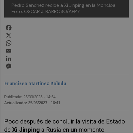
Pedro Sánchez recibe a Xi Jinping en la Moncloa.
Foto: OSCAR J. BARROSO/AFP7
Facebook
X
WhatsApp
Email
LinkedIn
Messenger
Francisco Martínez Boluda
Publicado: 25/03/2023 ·
14:54
Actualizado: 25/03/2023 · 16:41
Poco después de concluir la visita de Estado
de
Xi Jinping
a Rusia en un momento