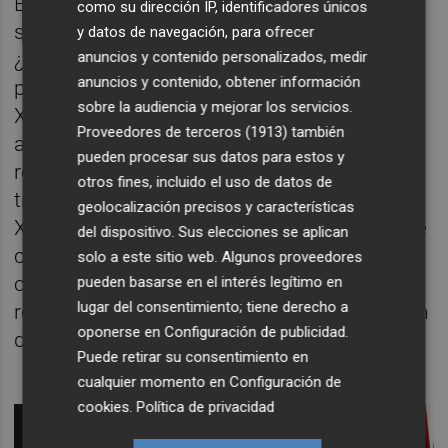
En todo caso, este encuentro Xi-Sánchez ha
como su dirección IP, identificadores únicos
suscitado un enorme interés y expectativa.
y datos de navegación, para ofrecer
anuncios y contenido personalizados, medir
¿Qué es lo que pueden conseguir sus
anuncios y contenido, obtener información
participantes del mismo? Para el presidente
sobre la audiencia y mejorar los servicios.
Xi Jinping se incardina, como he anticipado
Proveedores de terceros (1913)
también
antes, dentro de su ambicioso política de
pueden procesar sus datos para estos y
reconfigurar el orden internacional. Tras los
otros fines, incluido el uso de datos de
tres años de ensimismamiento pandémico,
geolocalización precisos y características
Xi está de vuelta y quiere hacer que China se
del dispositivo. Sus elecciones se aplican
convierta en la protagonista de la
solo a este sitio web. Algunos proveedores
construcción de un nuevo mundo que
pueden basarse en el interés legítimo en
lugar del consentimiento; tiene derecho a
responde a una nueva y actual configuración
oponerse en
Configuración de publicidad
.
de fuerzas.
Puede retirar su consentimiento en
cualquier momento en
Configuración de
cookies
.
Política de privacidad