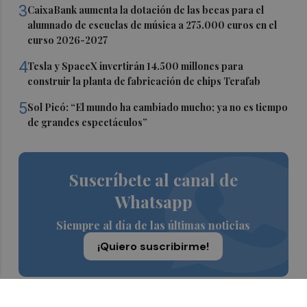
3
CaixaBank aumenta la dotación de las becas para el
alumnado de escuelas de música a 275.000 euros en el
curso 2026-2027
4
Tesla y SpaceX invertirán 14.500 millones para
construir la planta de fabricación de chips Terafab
5
Sol Picó: “El mundo ha cambiado mucho; ya no es tiempo
de grandes espectáculos”
Suscríbete al canal de
Whatsapp
Siempre al día de las últimas noticias
¡Quiero suscribirme!