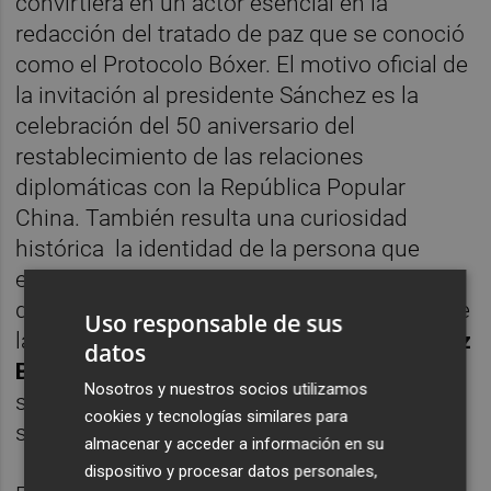
convirtiera en un actor esencial en la
redacción del tratado de paz que se conoció
como el Protocolo Bóxer. El motivo oficial de
la invitación al presidente Sánchez es la
celebración del 50 aniversario del
restablecimiento de las relaciones
diplomáticas con la República Popular
China. También resulta una curiosidad
histórica
la identidad de la persona que
eligió el régimen de
Franco
para esta tarea
de nueva apertura, el 9 de marzo de 1973, de
Uso responsable de sus
la Embajada de España en Pekín:
Ángel Sanz
datos
Briz
(el providencial ángel de Budapest que
Nosotros y nuestros socios utilizamos
salvo a cientos de judios de una muerte
cookies y tecnologías similares para
segura durante la Segunda Guerra Mundial).
almacenar y acceder a información en su
dispositivo y procesar datos personales,