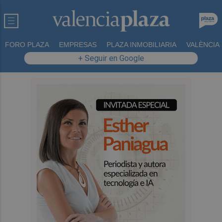
FORO PLAZA
EMPRESAS
PLAZA INMOBILIARIA
VALÈNCIA
+ Seguir en Google