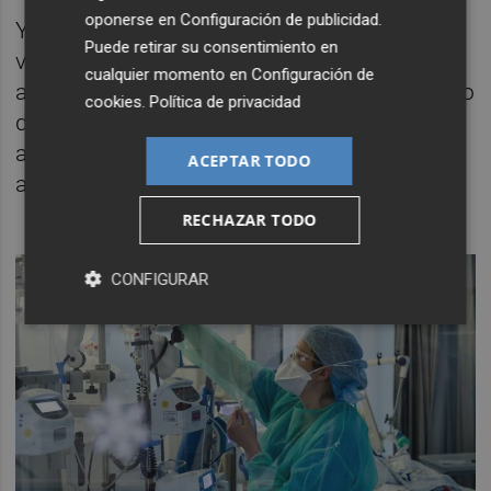
oponerse en
Configuración de publicidad
.
Y las infecciones urinarias en pacientes
Puede retirar su consentimiento en
vinculada al uso de sonda uretral estaba el
cualquier momento en
Configuración de
año pasado en el 3 % frente al 4,2 % del inicio
cookies
.
Política de privacidad
de la pandemia. No obstante en este caso
aún no se han alcanzado los niveles
ACEPTAR TODO
anteriores a la covid, que eran del 2,3 %.
RECHAZAR TODO
CONFIGURAR