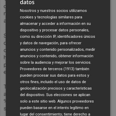
datos
con neumonía asociada a ventilación
Nosotros y nuestros socios utilizamos
mecánica que en 2023 es del 6,88 %, frente
cookies y tecnologías similares para
al 14,6 % de 2020.
almacenar y acceder a información en su
dispositivo y procesar datos personales,
Según el intesivista del hospital Vall
como su dirección IP, identificadores únicos
d'Hebron (Barcelona)
Xavier Nuvials
, los
y datos de navegación, para ofrecer
anuncios y contenido personalizados, medir
datos permiten ser optimistas aunque no se
anuncios y contenido, obtener información
hayan recuperado las cifras de antes de la
sobre la audiencia y mejorar los servicios.
pandemia, cuando este porcentaje rondaba
Proveedores de terceros (1913)
también
el 4 %.
pueden procesar sus datos para estos y
otros fines, incluido el uso de datos de
También se ha reducido la bacteriemia
geolocalización precisos y características
asociada a catéter que en 2023 fue del 2,79
del dispositivo. Sus elecciones se aplican
%, cuatro puntos menos que en 2020 y mu
solo a este sitio web. Algunos proveedores
pueden basarse en el interés legítimo en
similar a la de 2019, que fue 2,5 %.
lugar del consentimiento; tiene derecho a