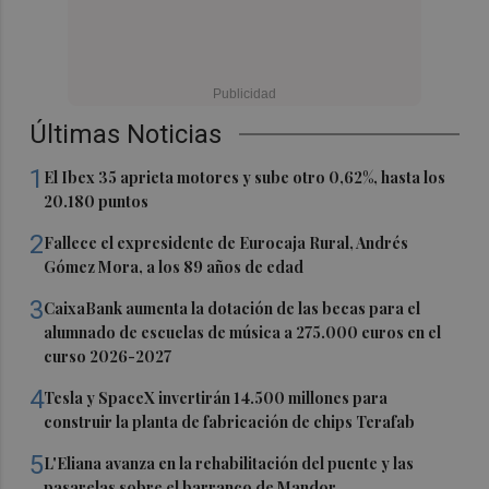
Últimas Noticias
1
El Ibex 35 aprieta motores y sube otro 0,62%, hasta los
20.180 puntos
2
Fallece el expresidente de Eurocaja Rural, Andrés
Gómez Mora, a los 89 años de edad
3
CaixaBank aumenta la dotación de las becas para el
alumnado de escuelas de música a 275.000 euros en el
curso 2026-2027
4
Tesla y SpaceX invertirán 14.500 millones para
construir la planta de fabricación de chips Terafab
5
L'Eliana avanza en la rehabilitación del puente y las
pasarelas sobre el barranco de Mandor