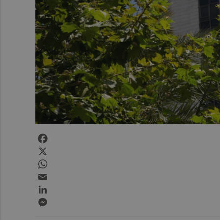
Facebook
X
WhatsApp
Email
LinkedIn
Messenger