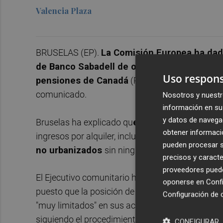
Valencia Plaza
BRUSELAS (EP).
La Comisión Europea ha dado
de Banco Sabadell
de ocho propiedades a la
Uso respons
pensiones de Canadá
(PSPIB, por sus siglas e
comunicado.
Nosotros y nuestr
información en su 
y datos de navega
Bruselas ha explicado qu
e la cartera está co
obtener informació
ingresos por alquiler, incluidos un almacén y un
pueden procesar su
no urbanizados
sin ningún rendimiento.
precisos y caracte
proveedores pueden
El Ejecutivo comunitario ha concluido que la t
oponerse en
Confi
puesto que la posición de mercado combinada de
Configuración de 
"muy limitados" en sus actividades. Los servic
siguiendo el procedimiento simplificado de cont
CONFIGURAR