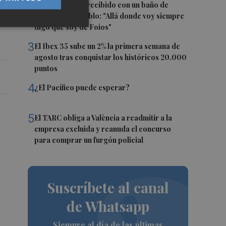
2
Ferran Torres, recibido con un baño de
masas en su pueblo: "Allá donde voy siempre
digo que soy de Foios"
3
El Ibex 35 sube un 2% la primera semana de
agosto tras conquistar los históricos 20.000
puntos
4
¿El Pacífico puede esperar?
5
El TARC obliga a València a readmitir a la
empresa excluida y reanuda el concurso
para comprar un furgón policial
Suscríbete al canal
de Whatsapp
Siempre al día de las últimas