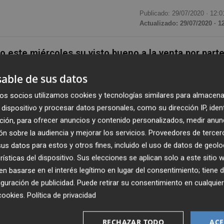
Publicado: 29/07/2020 ·
12:0
Actualizado: 29/07/2020 · 1
 este miércoles su visto bueno a la venta por part
 firma británica Segro y al fondo público de
able de sus datos
n inglés), según ha informado la institución en un
os socios utilizamos cookies y tecnologías similares para almacena
dispositivo y procesar datos personales, como su dirección IP, iden
ción, para ofrecer anuncios y contenido personalizados, medir anun
mpuesta por tres propiedades inmobiliarias
que gener
n sobre la audiencia y mejorar los servicios.
Proveedores de tercer
 parking de vehículos, mientras las
otras cinco son suel
s datos para estos y otros fines, incluido el uso de datos de geolo
rísticas del dispositivo. Sus elecciones se aplican solo a este sitio
 basarse en el interés legítimo en lugar del consentimiento; tiene 
ransacción no plantea problemas de competencia en el blo
guración de publicidad
. Puede retirar su consentimiento en cualqu
 las tres entidades es "moderada" y existen solapamient
cookies
.
Política de privacidad
ios europeos de Competencia han evaluado la operación
rol de concentraciones, que se utiliza en los casos menos
RECHAZAR TODO
ACE