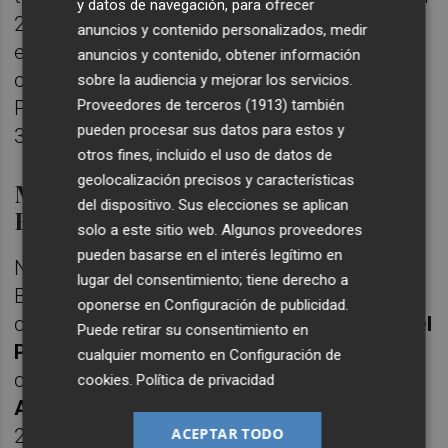
y datos de navegación, para ofrecer
26 votos frente a los 12 de Moll. En cambio,
anuncios y contenido personalizados, medir
el alcalde de Pego se ha impuesto en Xàbia
anuncios y contenido, obtener información
con 32 votos frente a 4 de Mengual y en
sobre la audiencia y mejorar los servicios.
Proveedores de terceros (1913)
también
Pego, donde se ha llevado todos los votos,
pueden procesar sus datos para estos y
36.
otros fines, incluido el uso de datos de
geolocalización precisos y características
Manuel Pineda repite en la Vega
del dispositivo. Sus elecciones se aplican
Baja
solo a este sitio web. Algunos proveedores
pueden basarse en el interés legítimo en
No ha habido tampoco sorpresas en la Vega
lugar del consentimiento; tiene derecho a
Baja. El actual secretario general de la
oponerse en
Configuración de publicidad
.
comarca y alcalde de Rafal, el
ximista
Manuel
Puede retirar su consentimiento en
Pined
a, se ha impuesto en las primarias al
cualquier momento en
Configuración de
candidato
sanchista
, el oriolano
Sebastián
cookies
.
Política de privacidad
Andreu
. Pineda ha logrado 436 frente a las
ACEPTAR TODO
265 papeletas de apoyo a Sebastián Andreu.