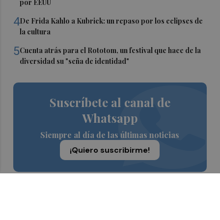
por EEUU
4
De Frida Kahlo a Kubrick: un repaso por los eclipses de
la cultura
5
Cuenta atrás para el Rototom, un festival que hace de la
diversidad su "seña de identidad"
Suscríbete al canal de
Whatsapp
Siempre al día de las últimas noticias
¡Quiero suscribirme!