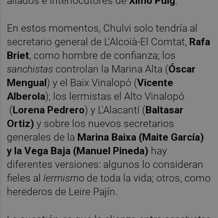
aliados e interlocutores de
Ximo Puig
.
En estos momentos, Chulvi solo tendría al
secretario general de L'Alcoià-El Comtat,
Rafa
Briet
, como hombre de confianza; los
sanchistas
controlan la Marina Alta (
Óscar
Mengual
) y el Baix Vinalopó (
Vicente
Alberola
); los lermistas el Alto Vinalopó
(
Lorena Pedrero
) y L'Alacantí (
Baltasar
Ortiz)
y sobre los nuevos secretarios
generales de la
Marina Baixa (Maite García)
y la Vega Baja (Manuel Pineda)
hay
diferentes versiones: algunos lo consideran
fieles al
lermismo
de toda la vida; otros, como
herederos de Leire Pajín.