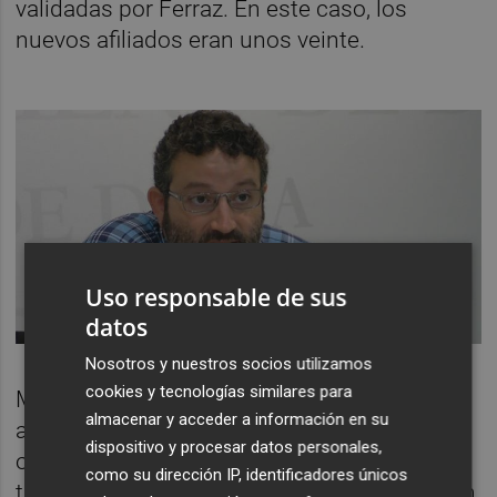
validadas por Ferraz. En este caso, los
nuevos afiliados eran unos veinte.
Uso responsable de sus
datos
Nosotros y nuestros socios utilizamos
cookies y tecnologías similares para
Mengual ha hecho valer el triunfo en su
almacenar y acceder a información en su
agrupación, en la de Dénia, donde ha
dispositivo y procesar datos personales,
obtenido 90 votos frente a los 28 de Moll y
como su dirección IP, identificadores únicos
también ha ganado con holgura en Calp, con