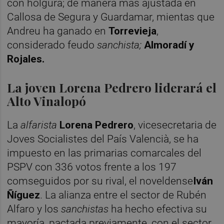
con holgura; de manera más ajustada en
Callosa de Segura y Guardamar, mientas que
Andreu ha ganado en
Torrevieja
,
considerado feudo
sanchista;
Almoradí y
Rojales.
La joven Lorena Pedrero liderará el
Alto Vinalopó
La
alfarista
Lorena Pedrero
, vicesecretaria de
Joves Socialistes del País Valencià, se ha
impuesto en las primarias comarcales del
PSPV con 336 votos frente a los 197
comseguidos por su rival, el noveldense
Iván
Ñíguez
. La alianza entre el sector de Rubén
Alfaro y los
sanchistas
ha hecho efectiva su
mayoría, pactada previamente, con el sector