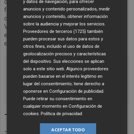
carácter finalista. Sería una importante
y datos de navegación, para ofrecer
anuncios y contenido personalizados, medir
fuente de ingresos que prácticamente
anuncios y contenido, obtener información
duplicaría el presupuesto de la Agència
sobre la audiencia y mejorar los servicios.
Valenciana de Turisme. Se podrían ingresar
Proveedores de terceros (1725)
también
entre 39 y 48 millones de euros, según las
pueden procesar sus datos para estos y
excepciones.
otros fines, incluido el uso de datos de
geolocalización precisos y características
del dispositivo. Sus elecciones se aplican
Lo último que nos ha dicho el Ministerio es
solo a este sitio web. Algunos proveedores
que nos aprobará el FLA extraordinario de
pueden basarse en el interés legítimo en
831 millones de euros a partir del 21 de
lugar del consentimiento; tiene derecho a
oponerse en
Configuración de publicidad
.
septiembre
Puede retirar su consentimiento en
cualquier momento en
Configuración de
cookies
.
Política de privacidad
–¿Incluiría a los apartamentos turísticos?
ACEPTAR TODO
–Sí. En las conversaciones que hemos