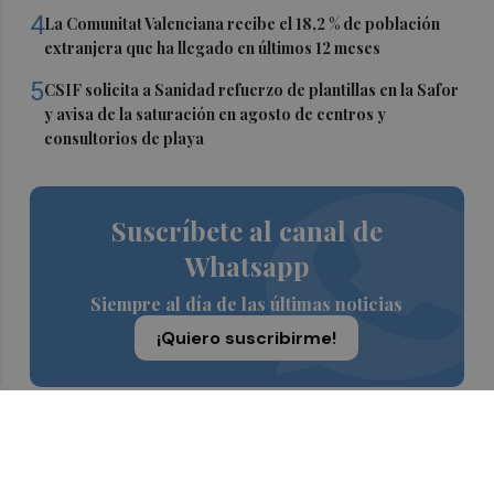
4
La Comunitat Valenciana recibe el 18,2 % de población
extranjera que ha llegado en últimos 12 meses
5
CSIF solicita a Sanidad refuerzo de plantillas en la Safor
y avisa de la saturación en agosto de centros y
consultorios de playa
Suscríbete al canal de
Whatsapp
Siempre al día de las últimas noticias
¡Quiero suscribirme!