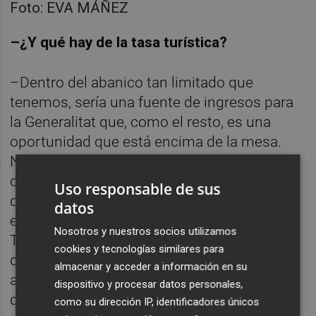
Foto: EVA MÁÑEZ
–¿Y qué hay de la
tasa turística?
–Dentro del abanico tan limitado que
tenemos, sería una fuente de ingresos para
la Generalitat que, como el resto, es una
oportunidad que está encima de la mesa.
Nuestra función es analizar a nivel técnico
como sería ese impuesto y la mejor forma
Uso responsable de sus
de implantarlo. Por ejemplo, si podría
datos
excluirse del pago a los menores de edad.
Nosotros y nuestros socios utilizamos
Tanto el conseller de Hacienda como yo nos
cookies y tecnologías similares para
dimos un plazo de un año porque nunca la
almacenar y acceder a información en su
aplicaremos si no cuenta con el beneplácito
dispositivo y procesar datos personales,
del sector turístico porque tendría un
como su dirección IP, identificadores únicos