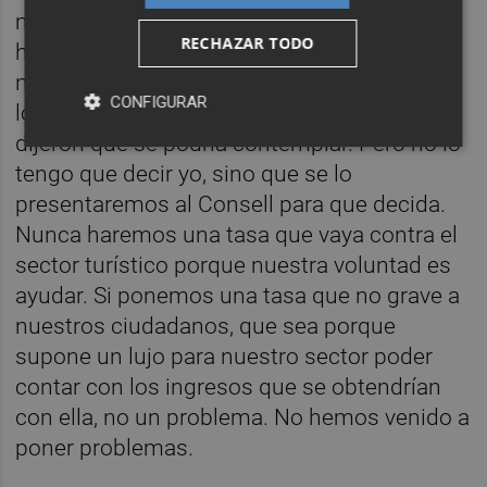
mantenido el último año con el sector
RECHAZAR TODO
hemos comprobado que no se ve de forma
negativa. Si es una oportunidad para regular
CONFIGURAR
los apartamentos y además es finalista, nos
dijeron que se podría contemplar. Pero no lo
tengo que decir yo, sino que se lo
presentaremos al Consell para que decida.
Nunca haremos una tasa que vaya contra el
sector turístico porque nuestra voluntad es
ayudar. Si ponemos una tasa que no grave a
nuestros ciudadanos, que sea porque
supone un lujo para nuestro sector poder
contar con los ingresos que se obtendrían
con ella, no un problema. No hemos venido a
poner problemas.